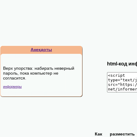
Анекдоты
html-код ин
Верх упорства: набирать неверный
пароль, пока компьютер не
согласится.
информеры
Как разместит