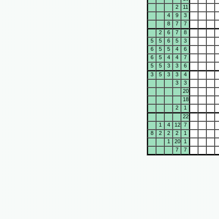
2
11
4
9
3
8
7
7
2
6
7
8
5
5
6
5
3
6
5
5
4
6
6
5
4
4
7
5
5
3
3
6
3
5
3
3
4
3
3
20
18
2
1
22
1
4
12
7
8
2
2
2
1
1
20
1
7
7