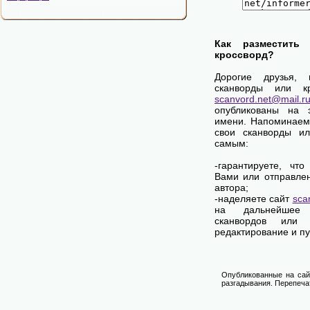
Как разместить
кроссворд?
Дорогие друзья,
сканворды или к
scanvord.net@mail.r
опубликованы на 
имени. Напоминаем
свои сканворды и
самым:
-гарантируете, чт
Вами или отправле
автора;
-наделяете сайт
sca
на дальнейшее 
сканвордов или 
редактирование и п
Опубликованные на сай
разгадывания. Перепечат