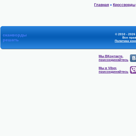
Главная
»
Кроссворды
сканворды
© 2010 - 2026
Все пра
решать
Политика ко
Мы ВКонтакте,
присоединяйтесь
Мы в Viber,
присоединяйтесь