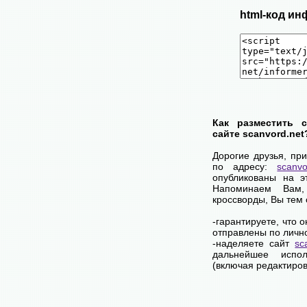
html-код ин
Как разместить 
сайте scanvord.net
Дорогие друзья, пр
по адресу:
scanvo
опубликованы на э
Напоминаем Вам
кроссворды, Вы тем
-гарантируете, что 
отправлены по личн
-наделяете сайт
sc
дальнейшее испол
(включая редактиров