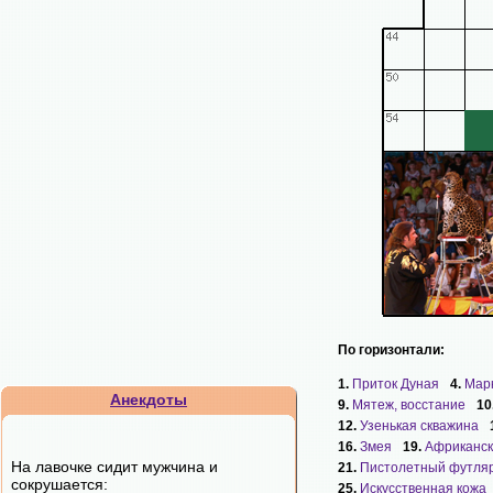
По горизонтали:
1.
Приток Дуная
4.
Мар
Анекдоты
9.
Мятеж, восстание
10
12.
Узенькая скважина
16.
Змея
19.
Африканск
На лавочке сидит мужчина и
21.
Пистолетный футля
сокpушается:
25.
Искусственная кожа