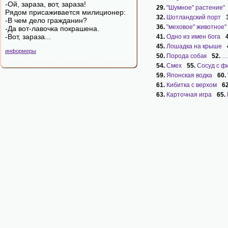
-Ой, зараза, вот, зараза!
29.
"Шумное" растение"
Рядом пpисаживается милиционеp:
32.
Шотландский порт
-В чем дело гpажданин?
36.
"меховое" животное"
-Да вот-лавочка покpашена.
-Вот, зараза...
41.
Одно из имен бога
45.
Лошадка на крыше
информеры
50.
Порода собак
52.
…
54.
Смех
55.
Сосуд с ф
59.
Японская водка
60.
61.
Кибитка с верхом
6
63.
Карточная игра
65.