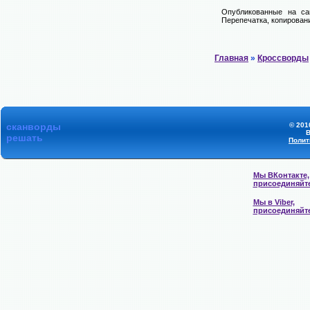
Опубликованные на са
Перепечатка, копировани
Главная
»
Кроссворды
сканворды
© 201
В
решать
Полит
Мы ВКонтакте,
присоединяйт
Мы в Viber,
присоединяйт