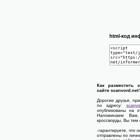
html-код ин
Как разместить 
сайте scanvord.net
Дорогие друзья, пр
по адресу:
scanvo
опубликованы на э
Напоминаем Вам
кроссворды, Вы тем
-гарантируете, что 
отправлены по личн