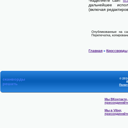
-наделяете сайт
sc
дальнейшее испол
(включая редактиров
Опубликованные на са
Перепечатка, копировани
Главная
»
Кроссворды
сканворды
© 201
В
решать
Полит
Мы ВКонтакте,
присоединяйт
Мы в Viber,
присоединяйт