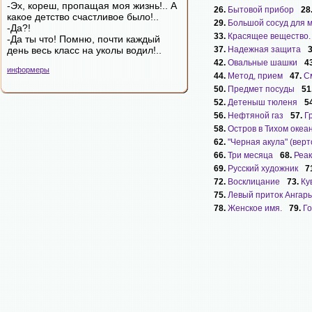
-Эх, кореш, пропащая моя жизнь!.. А
26.
Бытовой прибор
28
какое детство счастливое было!..
29.
Большой сосуд для 
-Да?!
33.
Красящее вещество.
-Да ты что! Помню, почти каждый
день весь класс на уколы водил!..
37.
Надежная защита
42.
Овальные шашки
4
информеры
44.
Метод, прием
47.
С
50.
Предмет посуды
51
52.
Детеныш тюленя
5
56.
Нефтяной газ
57.
Г
58.
Остров в Тихом океа
62.
"Черная акула" (верто
66.
Три месяца
68.
Реак
69.
Русский художник
7
72.
Восклицание
73.
Ку
75.
Левый приток Ангары
78.
Женское имя.
79.
Г