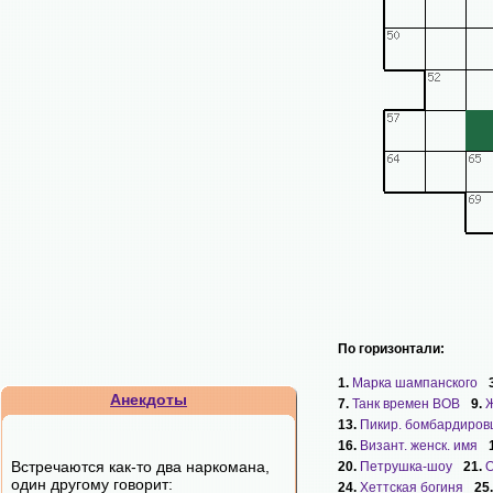
По горизонтали:
1.
Марка шампанского
Анекдоты
7.
Танк времен ВОВ
9.
Ж
13.
Пикир. бомбардиров
16.
Визант. женск. имя
Встречаются как-то два наркомана,
20.
Петрушка-шоу
21.
О
один другому говорит:
24.
Хеттская богиня
25