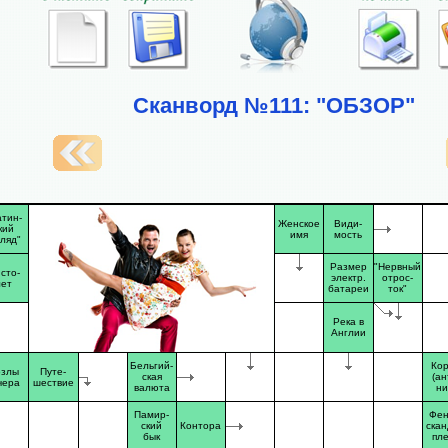
Сканворд №111: "ОБЗОР"
атин-
Женское
Види-
кий
имя
мость
гляд"
Размер
"Нервный
сто-
электр.
отрос-
лет
батареи
ток"
Река в
Англии
Бельгий-
Ко
озлы
Путе-
ская
(ан
чера
шествие
валюта
ни
Памир-
Фен
ский
Контора
скан
бык
пл