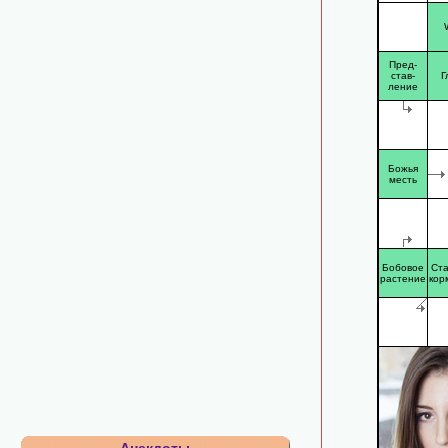
Пред-
став-
Г
ление
Божья
месть
Бобовое
Ст
растение
кор