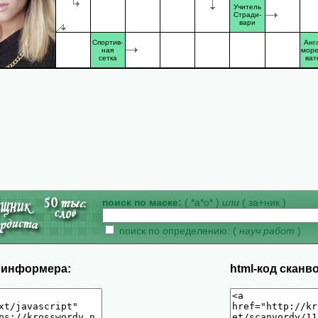
Учитель
Стради-
вари
Спортив-
Анг
ная
море
сетка
ват
поиск по маске:
( *а*о* )
или
( за+ник )
поиск по определению: (
науч работ
)
д информера:
html-код сканв