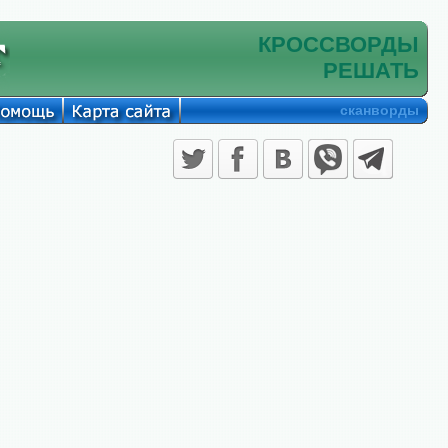
КРОССВОРДЫ
РЕШАТЬ
сканворды