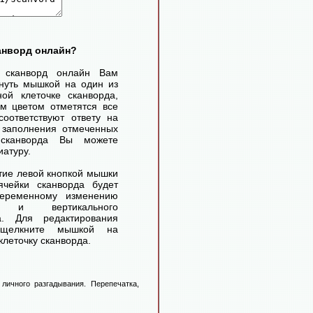
канворд онлайн?
ь сканворд онлайн Вам
нуть мышкой на один из
ой клеточке сканворда,
м цветом отметятся все
соответствуют ответу на
 заполнения отмеченных
 сканворда Вы можете
иатуру.
ие левой кнопкой мышки
чейки сканворда будет
переменному изменению
го и вертикального
а. Для редактирования
 щелкните мышкой на
леточку сканворда.
личного разгадывания. Перепечатка,