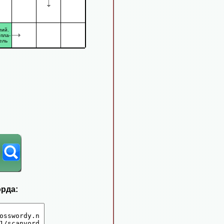
лий.
пла-
ель
орда: