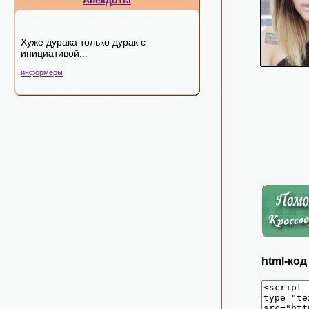
Анекдоты
Хуже дурака только дурак с
инициативой...
информеры
html-ко