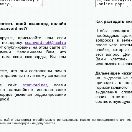
Как разгадать с
естить свой сканворд онлайн
scanvord.net?
Чтобы разгадат
необходимо щелк
друзья, присылайте нам свои
вопросов в зелен
ы по адресу:
scanvord.net@mail.ru
после чего желты
ут опубликованы на этом сайте от
ячейки, которые 
имени. Напоминаем Вам, что
этот вопрос. Для
 нам свои сканворды, Вы тем
Вами клеточек
использовать клав
уете, что они составлены лично
Дальнейшее нажат
отправлены по личному согласию
на выделенные я
приводить к по
ете сайт
scanvord.net
, всеми
горизонтально
на дальнейшее использование
выделения слов
вордов (включая редактирование
своих ответов
цию)!
соответствующую к
а сайте сканворды онлайн можно использовать только непосредственно для их 
икация сканвордов - не допускается!