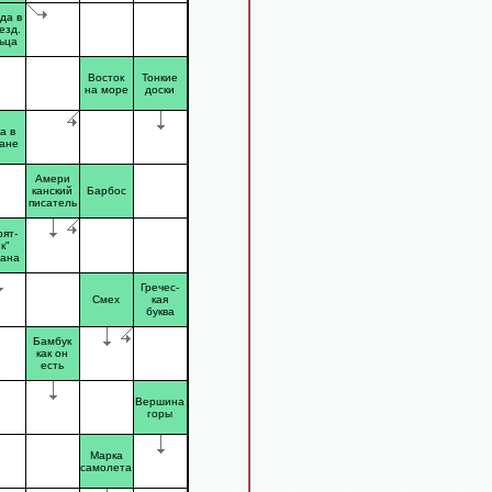
да в
езд.
ьца
Восток
Тонкие
на море
доски
а в
ане
Амери
канский
Барбос
писатель
рят-
к"
тана
Гречес-
Смех
кая
буква
Бамбук
как он
есть
Вершина
горы
Марка
самолета