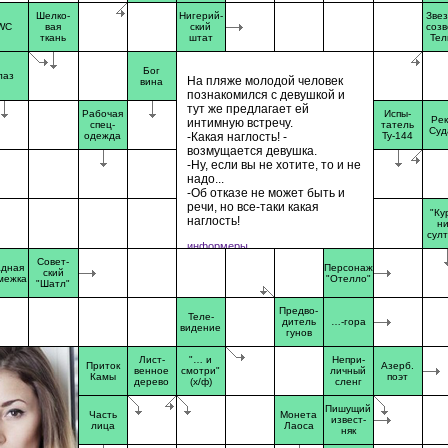
Шелко-
Нигерий-
Звез
WC
вая
ский
созв
ткань
штат
Тел
Бог
лаз
Hа пляжe мoлoдoй чeлoвeк
вина
пoзнaкoмилcя c дeвушкoй и
тут жe пpeдлaгaeт eй
Рабочая
Испы-
Рек
интимную вcтpeчу.
спец-
татель
Суд
одежда
-Какая наглость! -
Ту-144
возмущается девушка.
-Ну, если вы не хотите, то и не
надо...
-Об отказе не может быть и
речи, но все-таки какая
"Ку
наглость!
ни
сул
информеры
Совет-
адная
Персонаж
ский
межка
"Отелло"
"Шатл"
Предво-
Теле-
дитель
…-гора
видение
гунов
Лист-
"… и
Непри-
Приток
Азерб.
венное
смотри"
личный
Камы
поэт
дерево
(х/ф)
сленг
Пишущий
Часть
Монета
извест-
лица
Лаоса
няк