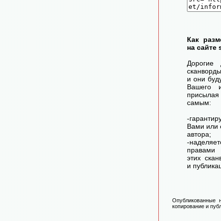
Как разм
на сайте 
Дорогие 
сканворд
и они буд
Вашего 
присылая
самым:
-гарантир
Вами или 
автора;
-наделя
правами 
этих скан
и публика
Опубликованные н
копирование и публ