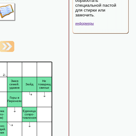
обработать
специальной пастой
для стирки или
замочить.
информеры
Змея
Не
семей.
Зюйд
товарищ
удавов
свинье
Горы в
Пиренеях
рма
Единица
то-
сопро-
м)
тивления
но-
дий.
емя