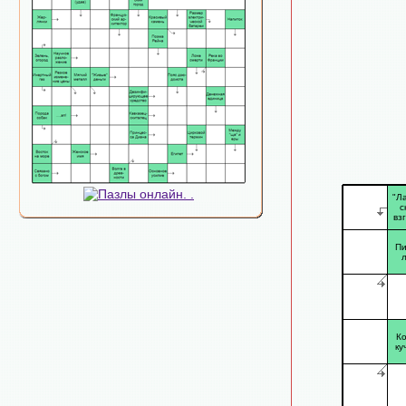
"Л
с
вз
Пи
К
ку