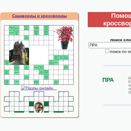
Помо
Сканворды и кроссворды
кроссво
поиск сло
поиск по 
Р
ПРА
Е
ч
л
О