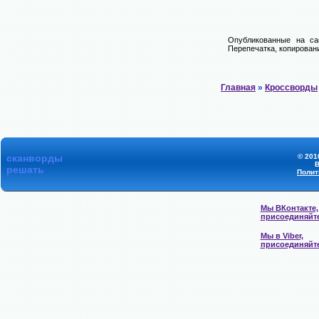
Опубликованные на са
Перепечатка, копировани
Главная
»
Кроссворды
сканворды
© 201
В
решать
Полит
Мы ВКонтакте,
присоединяйт
Мы в Viber,
присоединяйт