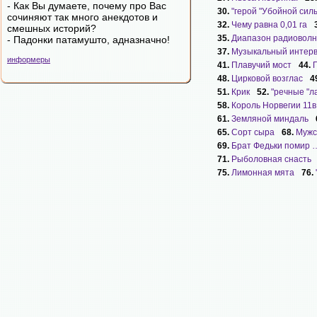
- Как Вы думаете, почему про Вас
30.
"герой "Убойной сил
сочиняют так много анекдотов и
32.
Чему равна 0,01 га
смешных историй?
35.
Диапазон радиоволн
- Падонки патамушто, адназначно!
37.
Музыкальный интерв
информеры
41.
Плавучий мост
44.
48.
Цирковой возглас
4
51.
Крик
52.
"речные "л
58.
Король Норвегии 11в
61.
Земляной миндаль
65.
Сорт сыра
68.
Мужс
69.
Брат Федьки помир 
71.
Рыболовная снасть
75.
Лимонная мята
76.