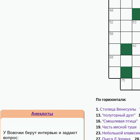
По горизонтали:
1.
Столица Венесуэлы
Анекдоты
13.
"полуторный дуэт"
16.
"Смешливая птица"
19.
Часть мясной туши
У Вовочки берут интервью и задают
23.
Небольшой клавеси
вопрос:
27.
Пьеса Л.Зорина.
28