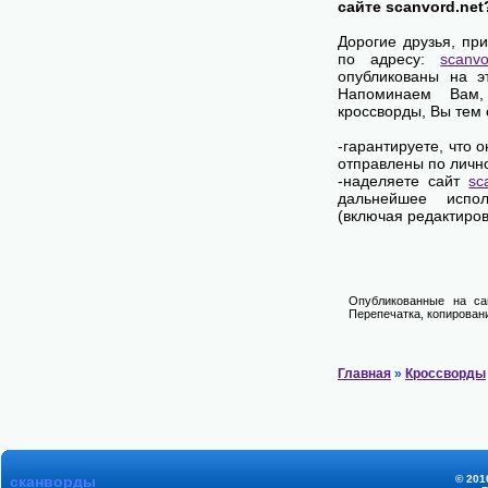
сайте scanvord.net
Дорогие друзья, пр
по адресу:
scanvo
опубликованы на э
Напоминаем Вам
кроссворды, Вы тем
-гарантируете, что 
отправлены по личн
-наделяете сайт
sc
дальнейшее испол
(включая редактиров
Опубликованные на са
Перепечатка, копировани
Главная
»
Кроссворды
сканворды
© 201