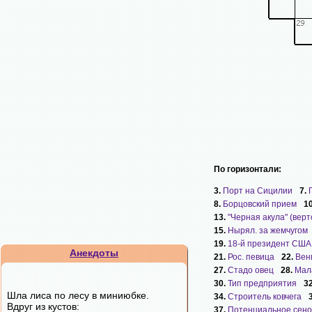
По горизонтали:
3.
Порт на Сицилии
7.
8.
Борцовский прием
1
13.
"Черная акула" (верто
15.
Нырял. за жемчугом
19.
18-й президент США
Анекдоты
21.
Рос. певица
22.
Вен
27.
Стадо овец
28.
Мал
30.
Тип предприятия
3
Шла лиса по лесу в миниюбке.
34.
Строитель ковчега
Вдруг из кустов:
37.
Потенциальное сено