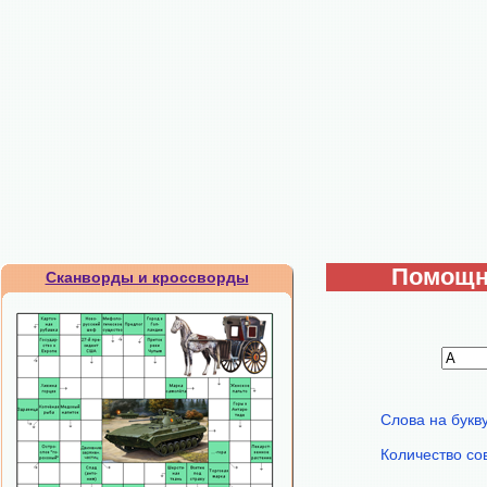
Помощни
Сканворды и кроссворды
Слова на букв
Количество со