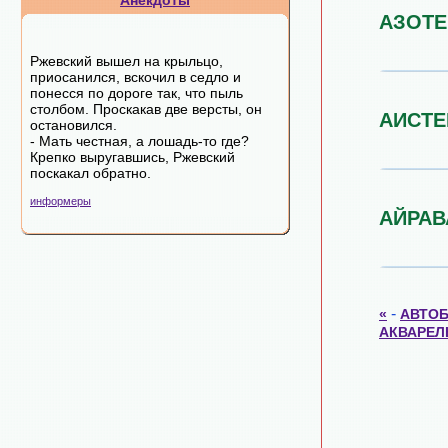
Анекдоты
АЗОТ
Ржевский вышел на крыльцо,
приосанился, вскочил в седло и
понесся по дороге так, что пыль
столбом. Проскакав две версты, он
АИСТЕ
остановился.
- Мать честная, а лошадь-то где?
Крепко выругавшись, Ржевский
поскакал обратно.
информеры
АЙРАВ
-
«
АВТО
АКВАРЕЛ