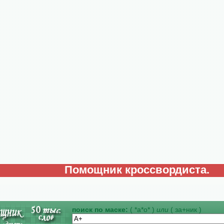
Помощник кроссвордиста.
поиск по маске:
( *а*о* )
или
( за+ник )