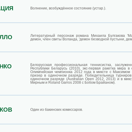
АЦИЯ
Волнение, возбуждённое состояние (устар.).
Литературный персонаж романа Михаила Булгакова 'Ма
ЕЛЛО
демон, член свиты Воланда, 'демон безводной пустыни, дем
Белорусская профессиональная теннисистка, заслуже
НКО
Республики Беларусь (2010), экс-первая ракетка мира в
Олимпийская чемпионка 2012 года в миксте с Максимом
призер в одиночном разряде. Победительница турниро
одиночном разряде (Australian Open 2012, 2013) и в мик
Мирным и Roland Garros 2008 с Бобом Брайаном).
КОВ
Один из бакинских комиссаров.