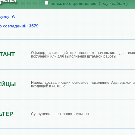
поиск по определению: (
науч работ
)
букву:
А
о совпадений:
3579
Офицер, состоящий при военном начальнике для исп
ТАНТ
поручений или для выполнения штабной работы.
Народ, составляющий основное население Адыгейской а
ЕЙЦЫ
входящей в РСФСР.
ЬТЕР
Супружеская неверность, измена.