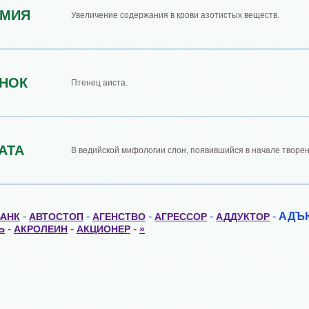
ЕМИЯ
Увеличение содержания в крови азотистых веществ.
НОК
Птенец аиста.
АТА
В ведийской мифологии слон, появившийся в начале творен
-
-
-
-
-
АДЪ
БАНК
АВТОСТОП
АГЕНСТВО
АГРЕССОР
АДДУКТОР
-
-
-
Ь
АКРОЛЕИН
АКЦИОНЕР
»