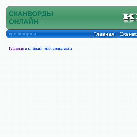
СКАНВОРДЫ
ОНЛАЙН
кроссворды
Главная
» словарь кроссвордиста