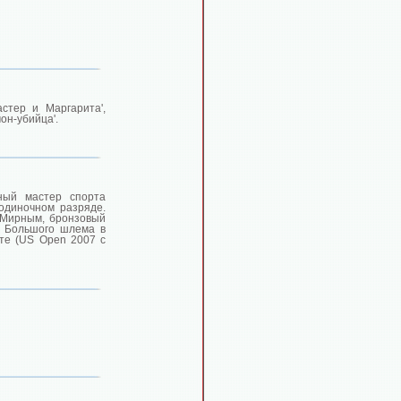
стер и Маргарита',
он-убийца'.
нный мастер спорта
 одиночном разряде.
 Мирным, бронзовый
в Большого шлема в
сте (US Open 2007 c