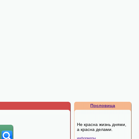
Пословица
Не красна жизнь днями,
а красна делами.
информеры