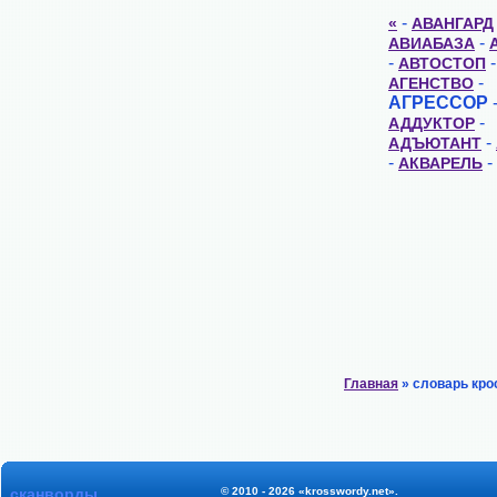
-
«
АВАНГАРД
-
АВИАБАЗА
-
-
АВТОСТОП
-
АГЕНСТВО
АГРЕССОР
-
АДДУКТОР
-
АДЪЮТАНТ
-
-
АКВАРЕЛЬ
Главная
» словарь кро
сканворды
© 2010 - 2026 «krosswordy.net».