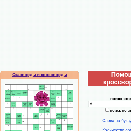
Помо
Сканворды и кроссворды
кроссво
поиск сло
поиск по 
Слова на букв
Количество со