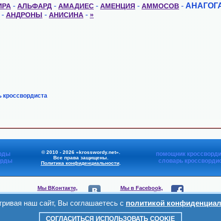
-
-
-
-
-
АНАГОГ
ИРА
АЛЬФАРД
АМАДИЕС
АМЕНЦИЯ
АММОСОВ
-
-
-
АНДРОНЫ
АНИСИНА
»
ь кроссвордиста
© 2010 - 2026 «krosswordy.net».
рды
помощник кроссворди
Все права защищены.
орды
словарь кроссворди
Политика конфиденциальности
.
Мы ВКонтакте,
Мы в Facebook,
присоединяйтесь
присоединяйтесь
ривая наш сайт, Вы соглашаетесь с
политикой конфиденциал
Мы в Viber,
Мы в Telegram,
присоединяйтесь
присоединяйтесь
СОГЛАСИТЬСЯ ИСПОЛЬЗОВАТЬ COOKIE