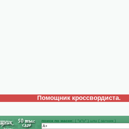
Помощник кроссвордиста.
поиск по маске:
( *а*о* )
или
( за+ник )