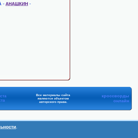
А
-
-
АНАШКИН
Все материалы сайта
кроссворды
ста
являются объектом
ста
онлайн
авторского права.
ьности
.