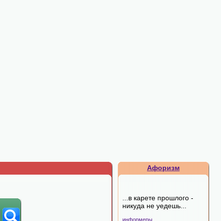
Афоризм
...в карете прошлого -
никуда не уедешь...
информеры