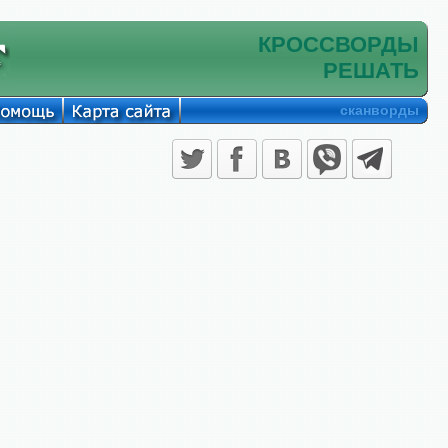
КРОССВОРДЫ
РЕШАТЬ
сканворды