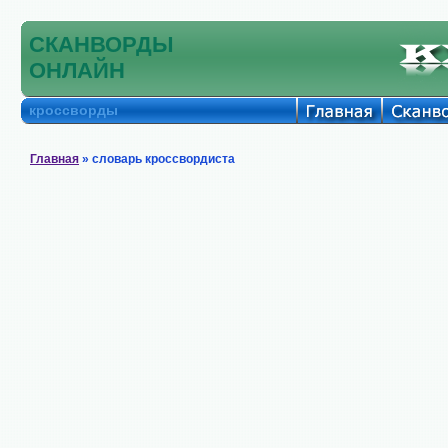
СКАНВОРДЫ
ОНЛАЙН
кроссворды
Главная
» словарь кроссвордиста