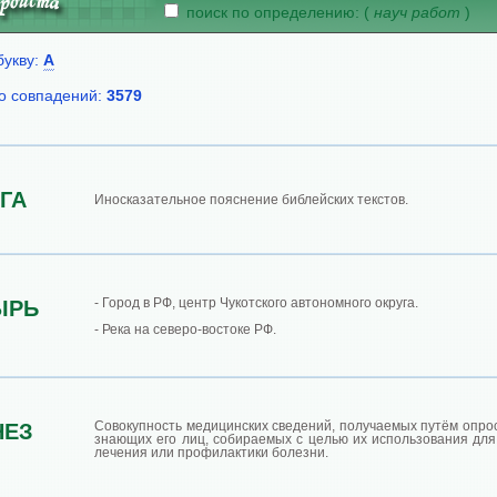
поиск по определению: (
науч работ
)
букву:
А
о совпадений:
3579
ГА
Иносказательное пояснение библейских текстов.
- Город в РФ, центр Чукотского автономного округа.
ЫРЬ
- Река на северо-востоке РФ.
Совокупность медицинских сведений, получаемых путём опро
НЕЗ
знающих его лиц, собираемых с целью их использования для 
лечения или профилактики болезни.