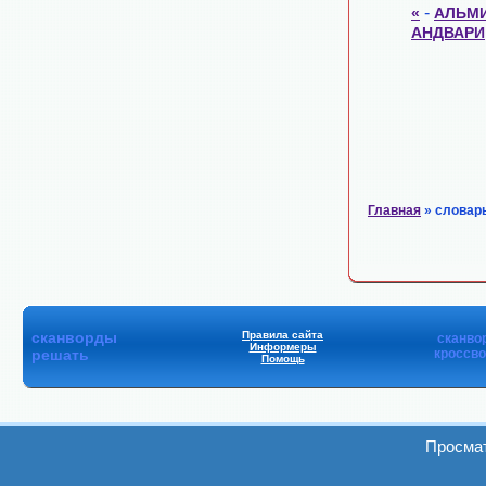
-
«
АЛЬМ
АНДВАРИ
Главная
» словар
сканворды
Правила сайта
сканво
Информеры
решать
кроссв
Помощь
Просмат