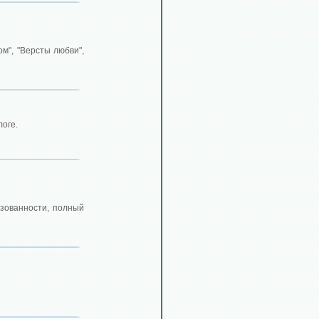
ом", "Версты любви",
оге.
изованности, полный