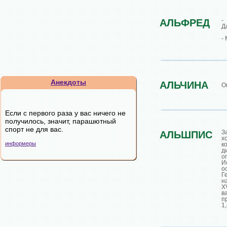
АЛЬФРЕД
Д
-
Анекдоты
АЛЬЧИНА
О
Если с первого раза у вас ничего не
получилось, значит, парашютный
спорт не для вас.
З
АЛЬШПИС
х
информеры
к
д
о
И
Г
н
X
в
п
1,