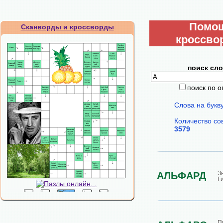
Помо
Сканворды и кроссворды
кроссво
поиск сло
поиск по 
Слова на букв
Количество со
3579
З
АЛЬФАРД
Г
П