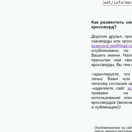
Как разместить св
кроссворд?
Дорогие друзья, пр
сканворды или крос
scanvord.net@mail.r
опубликованы на
Вашего имени. Нап
присылая нам сво
кроссворды, Вы тем
-гарантируете, чт
лично Вами или
личному согласию а
-наделяете сайт
sc
правами на 
использование эти
кроссвордов (включ
и публикацию)!
Опубликованные на сай
для их личного разгадыв