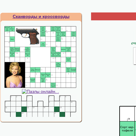
Сканворды и кроссворды
Сорт кар-
тофеля