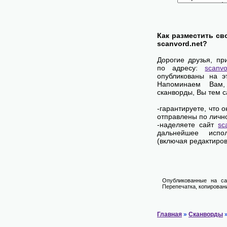
Как разместить св
scanvord.net?
Дорогие друзья, пр
по адресу:
scanvo
опубликованы на э
Напоминаем Вам
сканворды, Вы тем 
-гарантируете, что 
отправлены по личн
-наделяете сайт
sc
дальнейшее испол
(включая редактиров
Опубликованные на са
Перепечатка, копировани
Главная
»
Сканворды
»