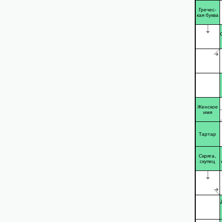
Гречес-
кая буква
Женское
имя
Тартар
Скряга,
скупец