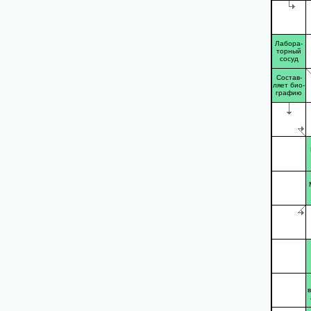
Лабора-
торный
сосуд
Состав-
ляет био-
графию