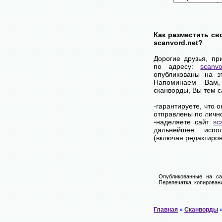
Как разместить св
scanvord.net?
Дорогие друзья, пр
по адресу:
scanvo
опубликованы на э
Напоминаем Вам
сканворды, Вы тем 
-гарантируете, что 
отправлены по личн
-наделяете сайт
sc
дальнейшее испол
(включая редактиров
Опубликованные на са
Перепечатка, копировани
Главная
»
Сканворды
»