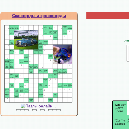
Сканворды и кроссворды
Пулемёт
Дегтя-
рёва
"Сын" у
арабов