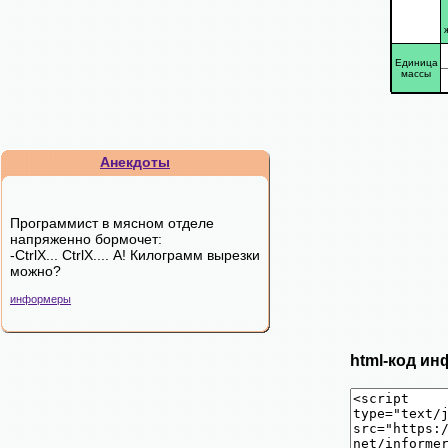
Единица
массы
Анекдоты
Программист в мясном отделе
напряженно бормочет:
-CtrlX... CtrlX.... А! Килограмм вырезки
можно?
информеры
html-код ин