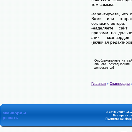
тем самым:
-гарантируете, что 
Вами или отпра
согласию автора;
-наделяете сай
правами на дальне
этих сканвордов
(включая редактиров
Опубликованные на сай
личного разгадывания
допускается!
Главная
»
Сканворды
»
сканворды
© 2010 - 2026 «kr
Все права з
решать
Политика конфид