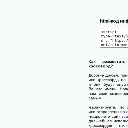
html-код ин
Как разместит
кроссворд?
Дорогие друзья, пр
или кроссворды по
и они будут опубл
Вашего имени. Нап
нам свои сканворд
самым:
-гарантируете, что
или отправлены по 
-наделяете сайт
sca
дальнейшее использ
кроссвордов (вк