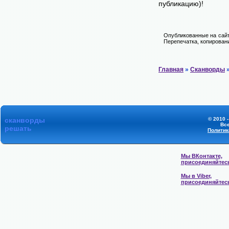
публикацию)!
Опубликованные на сайт
Перепечатка, копировани
Главная
»
Сканворды
»
сканворды
© 2010 
Вс
решать
Политик
Мы ВКонтакте,
присоединяйтес
Мы в Viber,
присоединяйтес