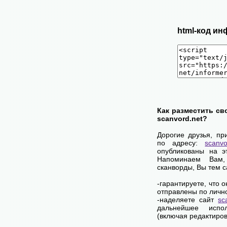
html-код ин
Как разместить св
scanvord.net?
Дорогие друзья, пр
по адресу:
scanvo
опубликованы на э
Напоминаем Вам
сканворды, Вы тем 
-гарантируете, что 
отправлены по личн
-наделяете сайт
sc
дальнейшее испол
(включая редактиров