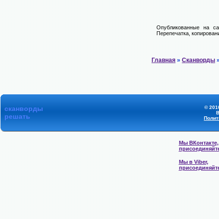
Опубликованные на са
Перепечатка, копировани
Главная
»
Сканворды
»
сканворды
© 201
В
решать
Полит
Мы ВКонтакте,
присоединяйт
Мы в Viber,
присоединяйт