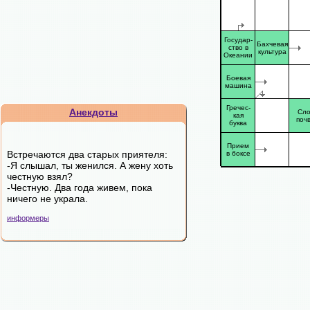
Государ-
Бахчевая
ство в
культура
Океании
Боевая
машина
Гречес-
Анекдоты
Сл
кая
поч
буква
Прием
Встречаются два старых приятеля:
в боксе
-Я слышал, ты женился. А жену хоть
честную взял?
-Честную. Два года живем, пока
ничего не украла.
информеры