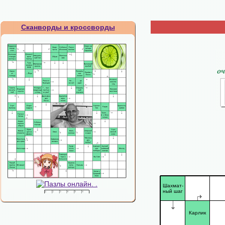
Сканворды и кроссворды
Шахмат-
ный шаг
Карлик