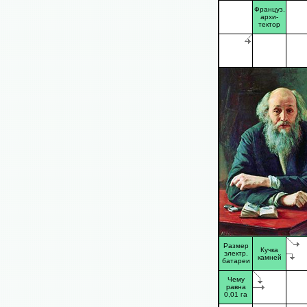
Француз.
архи-
тектор
Размер
Кучка
электр.
камней
батареи
Чему
равна
0,01 га