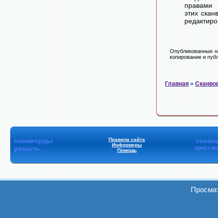
правами 
этих скан
редактиро
Опубликованные на
копирование и публ
Главная
»
Сканво
сканворды
Правила сайта
сканво
Информеры
решать
кроссв
Помощь
Просмат