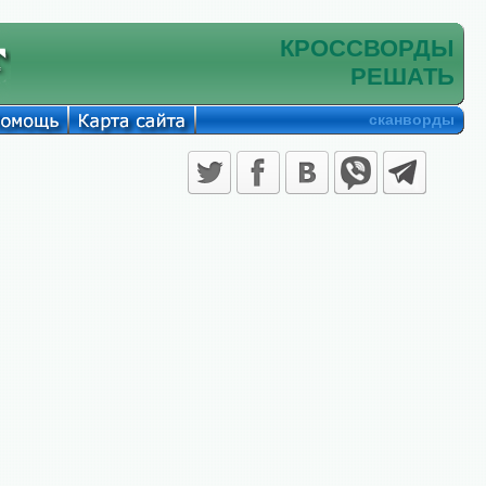
КРОССВОРДЫ
РЕШАТЬ
сканворды