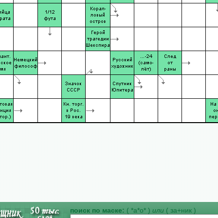
поиск по маске:
( *а*о* )
или
( за+ник )