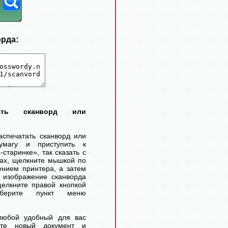
орда:
тать сканворд или
аспечатать сканворд или
умагу и приступить к
старинке», так сказать с
ах, щелкните мышкой по
ением принтера, а затем
 изображение сканворда
елкните правой кнопкой
ерите пункт меню
любой удобный для вас
айте новый документ и