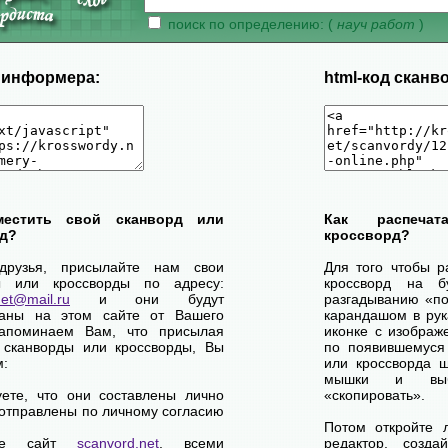
поиск по определению: (
науч работ
)
д информера:
html-код сканв
местить свой сканворд или
Как распеча
д?
кроссворд?
друзья, присылайте нам свои
Для того чтобы р
ы или кроссворды по адресу:
кроссворд на б
net@mail.ru
и они будут
разгадыванию «по-
ваны на этом сайте от Вашего
карандашом в рук
апоминаем Вам, что присылая
иконке с изображ
 сканворды или кроссворды, Вы
по появившемуся
м:
или кроссворда щ
мышки и выб
уете, что они составлены лично
«скопировать».
отправлены по личному согласию
Потом откройте 
ете сайт
scanvord.net
, всеми
редактор, созд