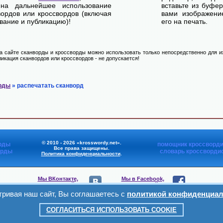
на дальнейшее использование
вставьте из буфе
вордов или кроссвордов (включая
вами изображение
вание и публикацию)!
его на печать.
 сайте сканворды и кроссворды можно использовать только непосредственно для их
икация сканвордов или кроссвордов - не допускается!
рды
» распечатать сканворд
© 2010 - 2026 «krosswordy.net».
рды
помощник кроссворди
Все права защищены.
орды
словарь кроссворди
Политика конфиденциальности
.
Мы ВКонтакте,
Мы в Facebook,
присоединяйтесь
присоединяйтесь
ривая наш сайт, Вы соглашаетесь с
политикой конфиденциал
Мы в Viber,
Мы в Telegram,
присоединяйтесь
присоединяйтесь
СОГЛАСИТЬСЯ ИСПОЛЬЗОВАТЬ COOKIE