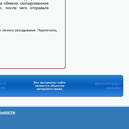
ра обмена скопированное
, после чего отправьте
 личного разгадывания. Перепечатка,
Все материалы сайта
кроссворды
ста
являются объектом
ста
онлайн
авторского права.
ьности
.