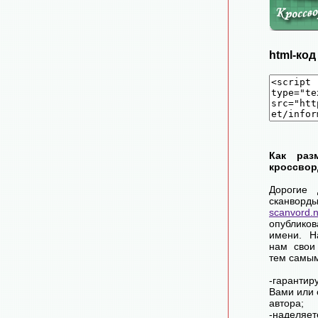
html-ко
Как раз
кроссвор
Дорогие 
сканворд
scanvord.
опублико
имени. Н
нам свои
тем самы
-гарантир
Вами или 
автора;
-наделя