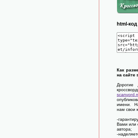
html-ко
Как разм
на сайте 
Дорогие 
крос
scanvord.
опублико
имени. Н
нам свои 
-гарантир
Вами или 
автора;
-наделя