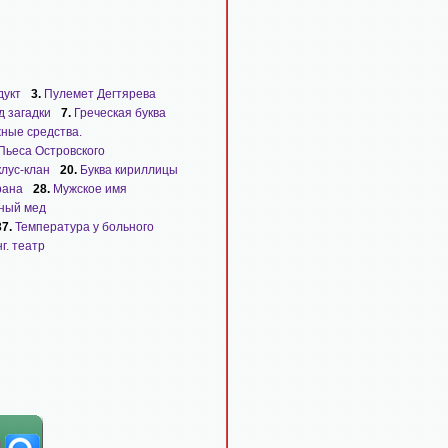
дукт
3.
Пулемет Дегтярева
д загадки
7.
Греческая буква
ные средства.
Пьеса Островского
лус-клан
20.
Буква кириллицы
рана
28.
Мужское имя
ный мед
37.
Температура у больного
г. театр