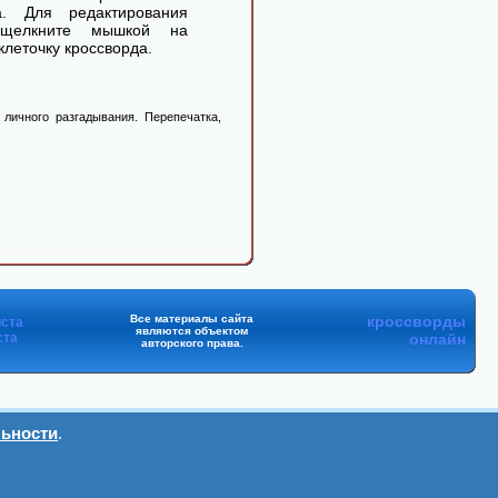
а. Для редактирования
 щелкните мышкой на
леточку кроссворда.
личного разгадывания. Перепечатка,
Все материалы сайта
кроссворды
ста
являются объектом
ста
онлайн
авторского права.
ьности
.