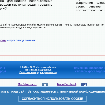
на дальнейшее использование
выделения слов
свордов (включая редактирование
своих ответов
цию)!
соответствующую к
а сайте кроссворды онлайн можно использовать только непосредственно для их 
икация кроссвордов - не допускается!
орды
» кроссворд онлайн
© 2010 - 2026 «krosswordy.net».
рды
помощник кроссворди
Все права защищены.
орды
словарь кроссворди
Политика конфиденциальности
.
Мы ВКонтакте,
Мы в Facebook,
присоединяйтесь
присоединяйтесь
ривая наш сайт, Вы соглашаетесь с
политикой конфиденциал
Мы в Viber,
Мы в Telegram,
присоединяйтесь
присоединяйтесь
СОГЛАСИТЬСЯ ИСПОЛЬЗОВАТЬ COOKIE