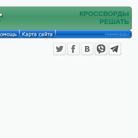
КРОССВОРДЫ
РЕШАТЬ
сканворды