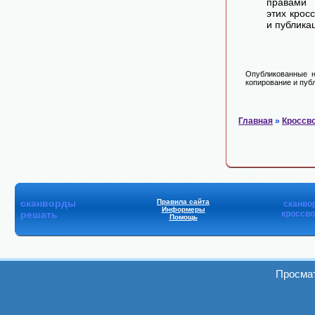
правами 
этих крос
и публика
Опубликованные н
копирование и публ
Главная
»
Кроссв
сканворды
Правила сайта
сканво
Информеры
решать
кроссв
Помощь
Просмат