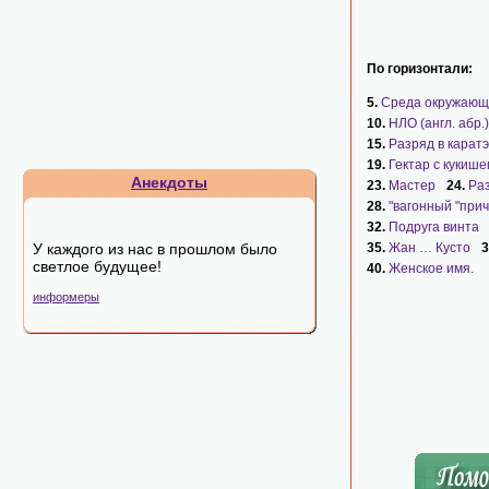
По горизонтали:
5.
Среда окружающ
10.
НЛО (англ. абр.)
15.
Разряд в каратэ
19.
Гектар с кукише
Анекдоты
23.
Мастер
24.
Раз
28.
"вагонный "прич
32.
Подруга винта
У каждого из нас в прошлом было
35.
Жан … Кусто
3
светлое будущее!
40.
Женское имя.
информеры