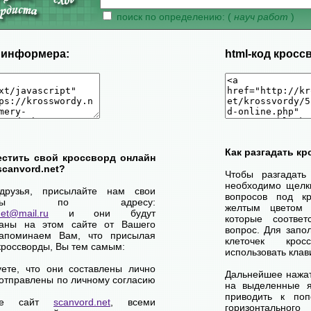
поиск по определению: (
науч работ
)
д информера:
html-код кросс
Как разгадать к
естить свой кроссворд онлайн
scanvord.net?
Чтобы разгадать
необходимо щелк
друзья, присылайте нам свои
вопросов под кр
сворды по адресу:
желтым цветом 
net@mail.ru
и они будут
которые соответ
ваны на этом сайте от Вашего
вопрос. Для запо
апоминаем Вам, что присылая
клеточек кро
кроссворды, Вы тем самым:
использовать клав
уете, что они составлены лично
Дальнейшее нажат
отправлены по личному согласию
на выделенные я
приводить к по
ете сайт
scanvord.net
, всеми
горизонтально