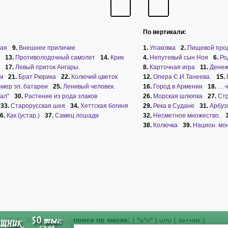
По вертикали:
ая
9.
Внешнее приличие
1.
Упаковка
2.
Пищевой про
13.
Противолодочный самолет
14.
Крик
4.
Непутевый сын Ноя
6.
Ро
17.
Левый приток Ангары.
8.
Карточная игра
11.
Денеж
м
21.
Брат Рюрика
22.
Колючий цветок
12.
Опера С.И.Танеева.
15.
мер эл. батареи
25.
Ленивый человек.
16.
Город в Армении
18.
…-к
ал"
30.
Растение из рода злаков
26.
Морская шлюпка
27.
Ст
33.
Старорусская шея
34.
Хеттская богиня
29.
Река в Судане
31.
Арбуз
6.
Как (устар.)
37.
Самец лошади
32.
Несметное множество.
38.
Колючка
39.
Национ. мон
поиск по маске:
( *а*о* )
или
( за+ник )