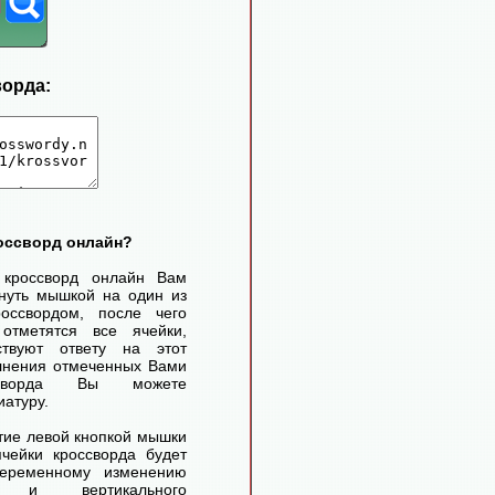
ворда:
россворд онлайн?
 кроссворд онлайн Вам
нуть мышкой на один из
оссвордом, после чего
отметятся все ячейки,
ствуют ответу на этот
лнения отмеченных Вами
ссворда Вы можете
иатуру.
ие левой кнопкой мышки
чейки кроссворда будет
переменному изменению
го и вертикального