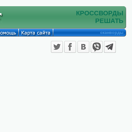
КРОССВОРДЫ
РЕШАТЬ
сканворды