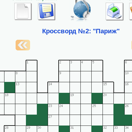
Кроссворд №2: "Париж"