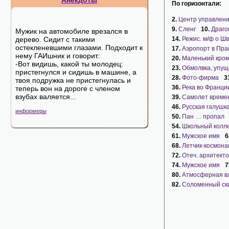
Анекдоты
По горизонтали:
2.
Центр управлени
9.
Сленг
10.
Драго
Мужик на автомобиле врезался в
дерево. Сидит с такими
14.
Режис. м/ф о Ш
остекленевшими глазами. Подходит к
17.
Аэропорт в Пра
нему ГАИшник и говорит:
20.
Маленький крок
-Вот видишь, какой ты молодец:
23.
Обмолвка, упу
пристегнулся и сидишь в машине, а
28.
Фото-фирма
3
твоя подружка не пристегнулась и
36.
Река во Франци
теперь вон на дороге с членом
взубах валяется...
39.
Самолет време
46.
Русская галушк
информеры
50.
Пан … пропал
54.
Школьный колл
61.
Мужское имя
6
68.
Летчик-космон
72.
Отеч. архитект
74.
Мужское имя
7
80.
Атмосферная в
82.
Соломенный ск