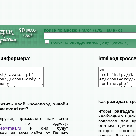
поиск по маске:
( *а*о* )
или
( за+ник )
поиск по определению: (
науч работ
)
д информера:
html-код кросс
Как разгадать к
естить свой кроссворд онлайн
scanvord.net?
Чтобы разгадать
необходимо щелк
друзья, присылайте нам свои
вопросов под кр
сворды по адресу:
желтым цветом 
net@mail.ru
и они будут
которые соответ
ваны на этом сайте от Вашего
вопрос. Для запо