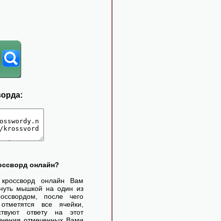
ворда:
россворд онлайн?
 кроссворд онлайн Вам
нуть мышкой на один из
оссвордом, после чего
отметятся все ячейки,
ствуют ответу на этот
лнения отмеченных Вами