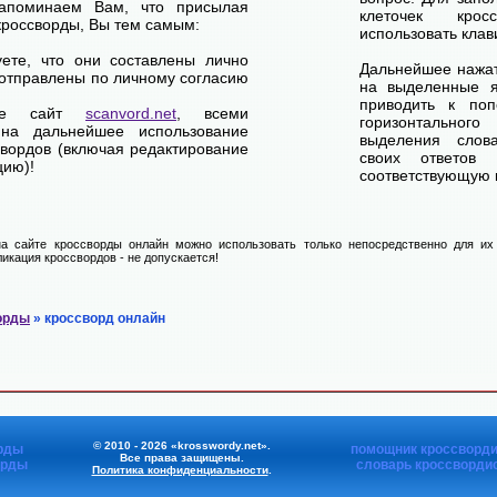
апоминаем Вам, что присылая
клеточек кро
кроссворды, Вы тем самым:
использовать клав
уете, что они составлены лично
Дальнейшее нажат
отправлены по личному согласию
на выделенные я
приводить к по
ете сайт
scanvord.net
, всеми
горизонтально
на дальнейшее использование
выделения слов
свордов (включая редактирование
своих ответов
цию)!
соответствующую к
а сайте кроссворды онлайн можно использовать только непосредственно для их 
икация кроссвордов - не допускается!
орды
» кроссворд онлайн
© 2010 - 2026 «krosswordy.net».
рды
помощник кроссворди
Все права защищены.
орды
словарь кроссворди
Политика конфиденциальности
.