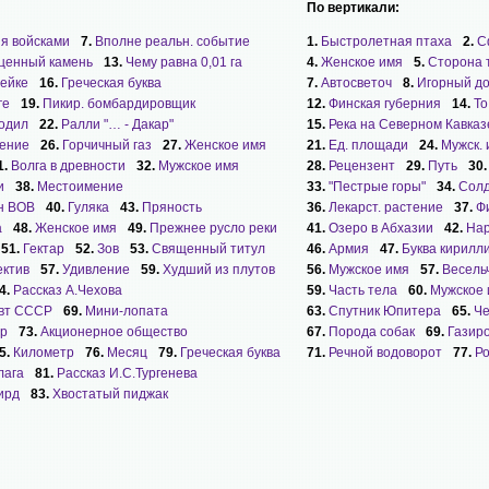
По вертикали:
я войсками
7.
Вполне реальн. событие
1.
Быстролетная птаха
2.
С
ценный камень
13.
Чему равна 0,01 га
4.
Женское имя
5.
Сторона 
вейке
16.
Греческая буква
7.
Автосветоч
8.
Игорный д
ге
19.
Пикир. бомбардировщик
12.
Финская губерния
14.
То
одил
22.
Ралли "… - Дакар"
15.
Река на Северном Кавказ
щение
26.
Горчичный газ
27.
Женское имя
21.
Ед. площади
24.
Мужск.
1.
Волга в древности
32.
Мужское имя
28.
Рецензент
29.
Путь
30
и
38.
Местоимение
33.
"Пестрые горы"
34.
Солд
н ВОВ
40.
Гуляка
43.
Пряность
36.
Лекарст. растение
37.
Ф
а
48.
Женское имя
49.
Прежнее русло реки
41.
Озеро в Абхазии
42.
Нар
51.
Гектар
52.
Зов
53.
Священный титул
46.
Армия
47.
Буква кирилл
ектив
57.
Удивление
59.
Худший из плутов
56.
Мужское имя
57.
Весель
4.
Рассказ А.Чехова
59.
Часть тела
60.
Мужское 
авт СССР
69.
Мини-лопата
63.
Спутник Юпитера
65.
Че
ор
73.
Акционерное общество
67.
Порода собак
69.
Газир
5.
Километр
76.
Месяц
79.
Греческая буква
71.
Речной водоворот
77.
Ро
лага
81.
Рассказ И.С.Тургенева
ирд
83.
Хвостатый пиджак