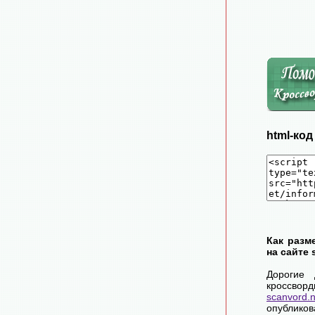
html-ко
Как разм
на сайте 
Дорогие 
крос
scanvord.
опублико