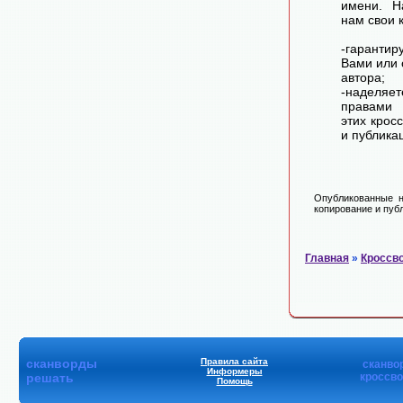
имени. Н
нам свои 
-гарантир
Вами или 
автора;
-наделя
правами 
этих крос
и публика
Опубликованные н
копирование и публ
Главная
»
Кроссв
сканворды
Правила сайта
сканво
Информеры
решать
кроссв
Помощь