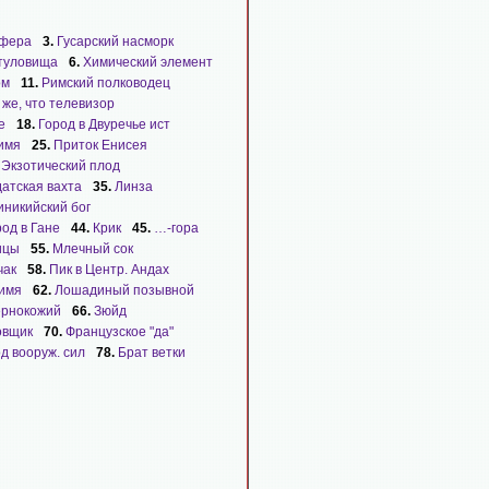
фера
3.
Гусарский насморк
туловища
6.
Химический элемент
ом
11.
Римский полководец
 же, что телевизор
е
18.
Город в Двуречье ист
 имя
25.
Приток Енисея
.
Экзотический плод
атская вахта
35.
Линза
иникийский бог
од в Гане
44.
Крик
45.
…-гора
ицы
55.
Млечный сок
чак
58.
Пик в Центр. Андах
имя
62.
Лошадиный позывной
рнокожий
66.
Зюйд
овщик
70.
Французское "да"
д вооруж. сил
78.
Брат ветки