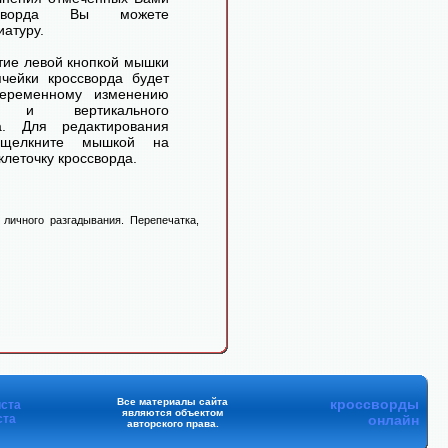
ссворда Вы можете
иатуру.
ие левой кнопкой мышки
чейки кроссворда будет
переменному изменению
го и вертикального
а. Для редактирования
 щелкните мышкой на
леточку кроссворда.
личного разгадывания. Перепечатка,
Все материалы сайта
кроссворды
ста
являются объектом
ста
онлайн
авторского права.