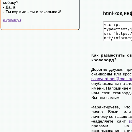
собаку?
- Да, я.
- Ты кормил - ты и закапывай!
html-код ин
информеры
Как разместить с
кроссворд?
Дорогие друзья, пр
сканворды или крос
scanvord.net@mail.r
опубликованы на эт
имени. Напоминаем 
нам свои сканворд
Вы тем самым:
-гарантируете, чт
лично Вами или
личному согласию а
-наделяете сайт
s
правами на
использование эти