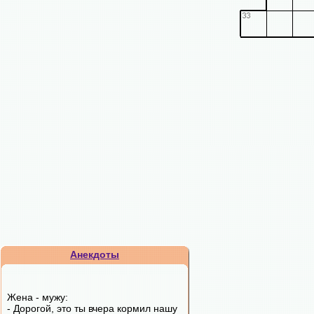
Анекдоты
Жена - мужу:
- Дорогой, это ты вчера кормил нашу