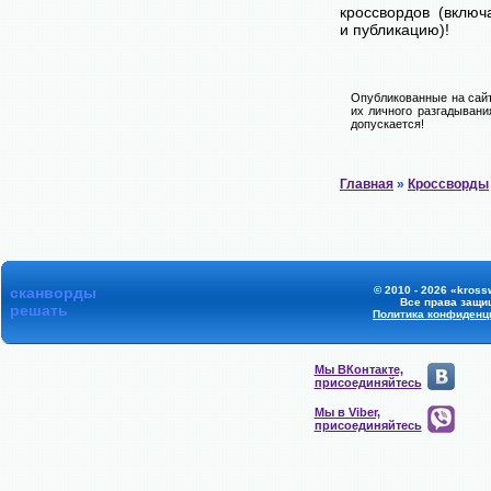
кроссвордов (включ
и публикацию)!
Опубликованные на сайт
их личного разгадывани
допускается!
Главная
»
Кроссворды
сканворды
© 2010 - 2026 «kross
Все права защи
решать
Политика конфиденц
Мы ВКонтакте,
присоединяйтесь
Мы в Viber,
присоединяйтесь