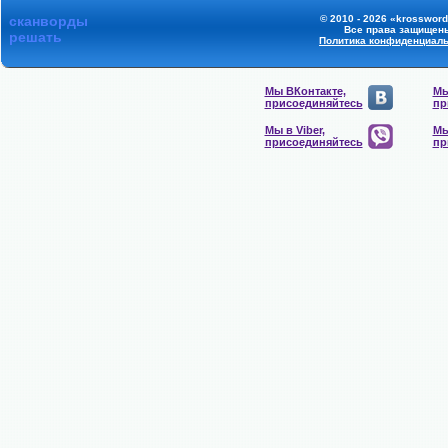
сканворды
© 2010 - 2026 «krossword
Все права защищен
решать
Политика конфиденциал
Мы ВКонтакте,
Мы
присоединяйтесь
пр
Мы в Viber,
Мы
присоединяйтесь
пр