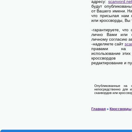
адресу:
scanvord.ne
будут опубликованы
от Вашего имени. Н
что присылая нам 
или кроссворды, Вы
-гарантируете, что
лично Вами или 
личному согласию а
-наделяете сайт
sca
правами на 
использование этих
кроссвордов
редактирование и п
Опубликованные на 
непосредственно для и
сканвордов или кроссвор
Главная
»
Кроссворды