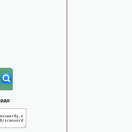
орда: