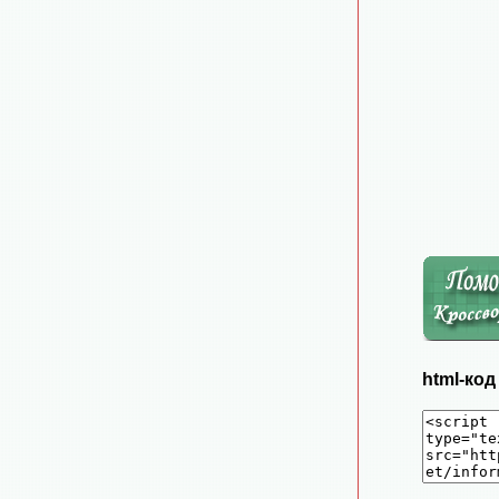
html-ко