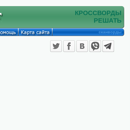
КРОССВОРДЫ
РЕШАТЬ
сканворды