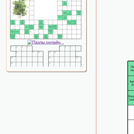
П
тю
Кр
Л
Бал
ны