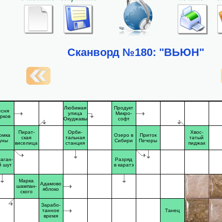
Сканворд №180: "ВЬЮН"
Любимая
Продукт
есня
улица
Микро-
рков
Окуджавы
софт
Пират-
Орби-
Хвос-
омка
Озеро в
Приток
ская
тальная
татый
уны
Сибири
Печоры
виселица
станция
пиджак
аган-
Разряд
й шут
в каратэ
Марка
Адамово
шампан-
яблоко
ского
Зарабо-
танное
Танец
время