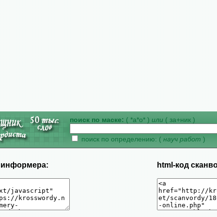
поиск по маске:
( *а*о* )
или
( за+ник )
поиск по определению: (
науч работ
)
д информера:
html-код сканв