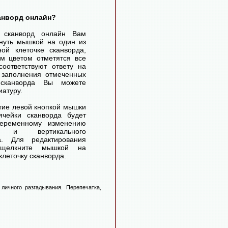
канворд онлайн?
ь сканворд онлайн Вам
нуть мышкой на один из
ой клеточке сканворда,
м цветом отметятся все
соответствуют ответу на
 заполнения отмеченных
 сканворда Вы можете
иатуру.
ие левой кнопкой мышки
чейки сканворда будет
переменному изменению
го и вертикального
а. Для редактирования
 щелкните мышкой на
леточку сканворда.
личного разгадывания. Перепечатка,