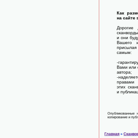
Как разм
на сайте 
Дорогие 
сканворд
и они буд
Вашего 
присылая
самым:
-гарантир
Вами или 
автора;
-наделя
правами 
этих скан
и публика
Опубликованные н
копирование и публ
Главная
»
Сканво