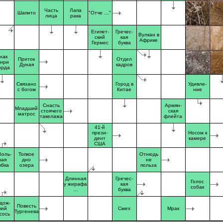
Часть
Лапа
Шапито
"Отче …"
лица
рака
Египет-
Гречес-
Вулкан в
ский
кая
Африке
Гермес
буква
нак
Приток
Отдел
енри
Дуная
кадров
орда
Связано
Город в
Удивле-
с богом
Китае
ние
Снасть
Армян-
Младший
стоячего
ская
матрос
такелажа
флейта
41-й
прези-
Носом к
дент
камере
США
боль-
Топкое
Отнюдь
шая
дно
не
ыбка
озера
польза
Длинная
Гречес-
Голос
у жирафа
кая
собак
…
буква
дож-
Повесть
кий
Смех
Мрак
Тургенева
сось