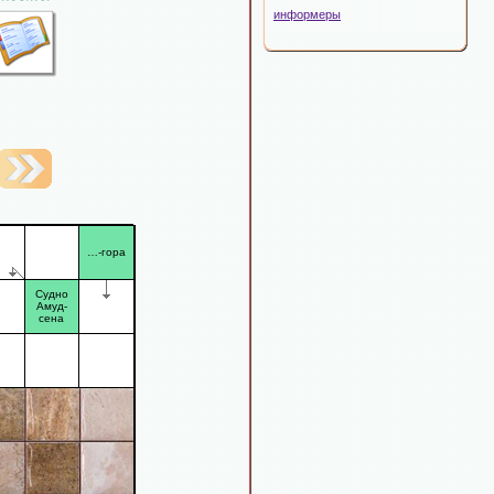
информеры
…-гора
Судно
Амуд-
сена