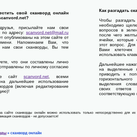
Как разгадать с
естить свой сканворд онлайн
scanvord.net?
Чтобы разгадат
необходимо щелк
друзья, присылайте нам свои
вопросов в зелен
ы по адресу:
scanvord.net@mail.ru
после чего желты
ут опубликованы на этом сайте от
ячейки, которые 
имени. Напоминаем Вам, что
этот вопрос. Для
 нам свои сканворды, Вы тем
Вами клеточек
использовать клав
уете, что они составлены лично
Дальнейшее нажат
отправлены по личному согласию
на выделенные я
приводить к по
ете сайт
scanvord.net
, всеми
горизонтально
на дальнейшее использование
выделения слов
вордов (включая редактирование
своих ответов
цию)!
соответствующую к
а сайте сканворды онлайн можно использовать только непосредственно для их 
икация сканвордов - не допускается!
рды
» сканворд онлайн