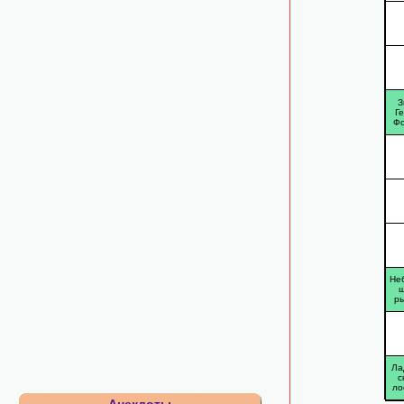
З
Г
Ф
Не
р
Ла
с
ло