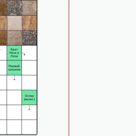
Брат
Чеха и
Леха
Первый
грешник
Ослик
(мульт.)