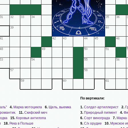
По вертикали:
аль"
4.
Марка мотоцикла
6.
Щель, выемка
1.
Солдат-артиллерист
2.
Г
-романтик.
11.
Скифский меч
3.
Природный пигмент
4.
Фи
одка
15.
Коровья антилопа
6.
Сорт винограда
7.
Марка
п
18.
Река в Польше
9.
С/х орудие
10.
Мужское и