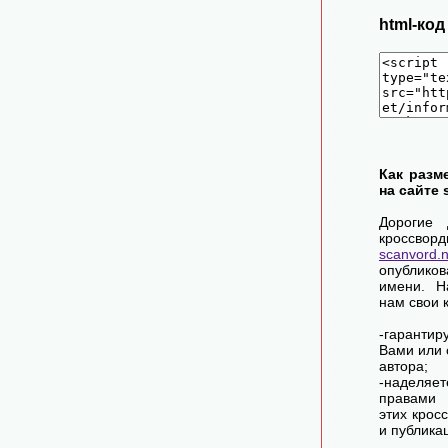
html-ко
Как разм
на сайте 
Дорогие 
крос
scanvord.
опублико
имени. Н
нам свои 
-гарантир
Вами или 
автора;
-наделя
правами 
этих крос
и публика