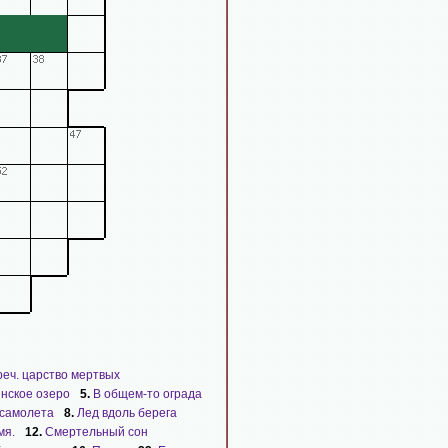
реч. царство мертвых
нское озеро
5.
В общем-то ограда
 самолета
8.
Лед вдоль берега
мя.
12.
Смертельный сон