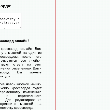
ворда:
россворд онлайн?
 кроссворд онлайн Вам
нуть мышкой на один из
оссвордом, после чего
отметятся все ячейки,
ствуют ответу на этот
лнения отмеченных Вами
ссворда Вы можете
иатуру.
ие левой кнопкой мышки
чейки кроссворда будет
переменному изменению
го и вертикального
а. Для редактирования
 щелкните мышкой на
леточку кроссворда.