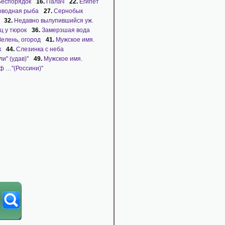
Беспорядок
16.
Палач
22.
Египет
оводная рыба
27.
Сернобык
32.
Недавно вылупившийся уж.
ц у тюрок
36.
Замерзшая вода
Зелень, огород
41.
Мужское имя.
к
44.
Слезинка с неба
ли" (удав)"
49.
Мужское имя.
ф …"(Россини)"