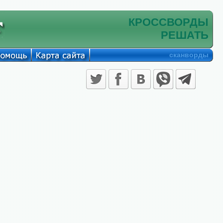
КРОССВОРДЫ
РЕШАТЬ
сканворды