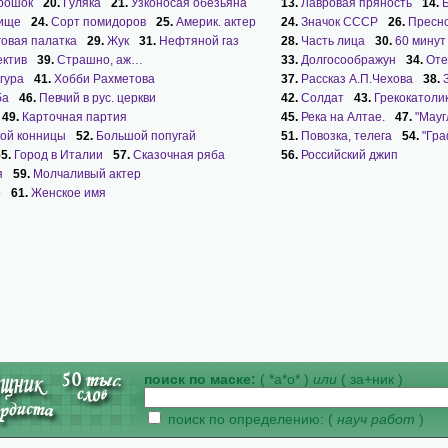
рошок
20.
Гуляка
21.
Узконосая обезьяна
13.
Лавровая пряность
14.
вище
24.
Сорт помидоров
25.
Америк. актер
24.
Значок СССР
26.
Пресн
говая палатка
29.
Жук
31.
Нефтяной газ
28.
Часть лица
30.
60 минут
ектив
39.
Страшно, аж…
33.
Долгосоображун
34.
Оте
гура
41.
Хобби Рахметова
37.
Рассказ А.П.Чехова
38.
ба
46.
Певчий в рус. церкви
42.
Солдат
43.
Грекокатоли
49.
Карточная партия
45.
Река на Алтае.
47.
"Мауг
кой конницы
52.
Большой попугай
51.
Повозка, телега
54.
"Гра
55.
Город в Италии
57.
Сказочная ряба
56.
Российский джип
я
59.
Молчаливый актер
о
61.
Женское имя
поиск по маске:
( *а*о* )
или
( за+ник )
поиск по определению: (
науч работ
)