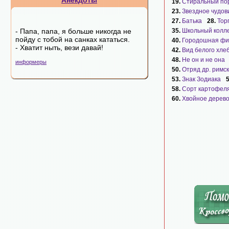
Анекдоты
19.
Стиральный по
23.
Звездное чудо
27.
Батька
28.
Тор
- Папа, папа, я больше никогда не
35.
Школьный колл
пойду с тобой на санках кататься.
40.
Городошная фи
- Хватит ныть, вези давай!
42.
Вид белого хле
48.
Не он и не она
информеры
50.
Отряд др. римс
53.
Знак Зодиака
58.
Сорт картофел
60.
Хвойное дерев