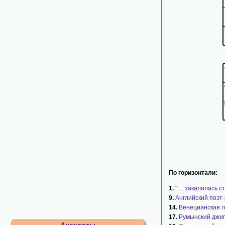
По горизонтали:
1.
"… закалялась ст
9.
Английский поэт
14.
Венецианская л
17.
Румынский джи