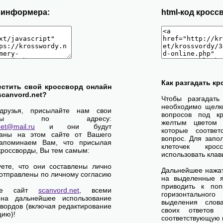
д информера:
html-код кросс
Как разгадать к
естить свой кроссворд онлайн
scanvord.net?
Чтобы разгадать
необходимо щелк
друзья, присылайте нам свои
вопросов под кр
сворды по адресу:
желтым цветом 
net@mail.ru
и они будут
которые соответ
ваны на этом сайте от Вашего
вопрос. Для запо
апоминаем Вам, что присылая
клеточек кро
кроссворды, Вы тем самым:
использовать клав
уете, что они составлены лично
Дальнейшее нажат
отправлены по личному согласию
на выделенные я
приводить к по
ете сайт
scanvord.net
, всеми
горизонтально
на дальнейшее использование
выделения слов
свордов (включая редактирование
своих ответов
цию)!
соответствующую к