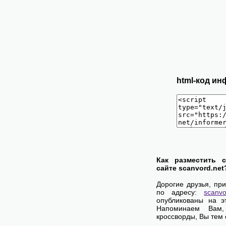
html-код ин
Как разместить 
сайте scanvord.net
Дорогие друзья, пр
по адресу:
scanvo
опубликованы на э
Напоминаем Вам
кроссворды, Вы тем