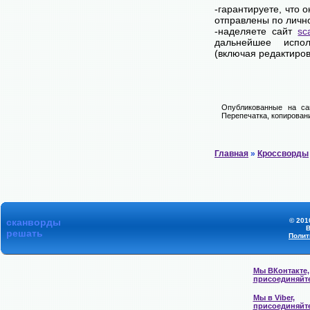
-гарантируете, что 
отправлены по личн
-наделяете сайт
sc
дальнейшее испол
(включая редактиров
Опубликованные на са
Перепечатка, копировани
Главная
»
Кроссворды
сканворды
© 201
В
решать
Полит
Мы ВКонтакте,
присоединяйт
Мы в Viber,
присоединяйт