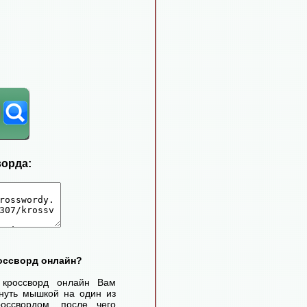
ворда:
россворд онлайн?
 кроссворд онлайн Вам
нуть мышкой на один из
оссвордом, после чего