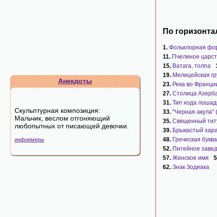
По горизонта
1.
Фольклорная фо
11.
Пчелиное царст
15.
Ватага, толпа
19.
Милицейская гр
Анекдоты
23.
Река во Франци
27.
Столица Азерб
31.
Тип хода лошад
Скульптурная композиция:
33.
"Черная акула" 
Мальчик, веслом отгоняющий
35.
Священный тит
любопытных от писающей девочки.
39.
Брыкастый хар
48.
Греческая буква
информеры
52.
Питейное заве
57.
Женское имя
5
62.
Знак Зодиака