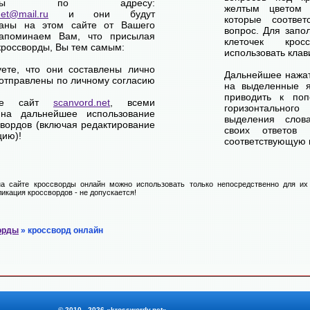
сворды по адресу:
желтым цветом 
net@mail.ru
и они будут
которые соответ
ваны на этом сайте от Вашего
вопрос. Для запо
апоминаем Вам, что присылая
клеточек кро
кроссворды, Вы тем самым:
использовать клав
уете, что они составлены лично
Дальнейшее нажат
отправлены по личному согласию
на выделенные я
приводить к по
ете сайт
scanvord.net
, всеми
горизонтально
на дальнейшее использование
выделения слов
свордов (включая редактирование
своих ответов
цию)!
соответствующую к
а сайте кроссворды онлайн можно использовать только непосредственно для их 
икация кроссвордов - не допускается!
орды
» кроссворд онлайн
© 2010 - 2026 «krosswordy.net».