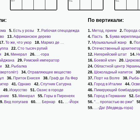
ли:
По вертикали:
рма
5.
Есть у розы
7.
Рабочая спецодежда
1.
Метод, прием
2.
Порода 
во
13.
Африканское дерево
4.
Пасть
5.
Буква кириллиц
17.
То же, что укор
18.
Маркиз де …
7.
Музыкальный жанр
8.
По
уппа
22.
Сто тысяч рупий
9.
Отечественный архитекто
и
24.
Минерал
26.
…-гора
12.
Нигерийский штат
14.
Н
айджана
29.
Римский император
16.
Боевой клич
20.
Цирково
и
32.
Рыбалка
24.
Областной центр Украин
(вертолёт)
34.
Отравляющее вещество
28.
Шоколадный напиток
30
ул
36.
Приток Енисея
38.
Граф де Ла Фер
37.
Порт на Волге
38.
Рыба-
актер
41.
Однако
42.
Спутник Сатурна
43.
Город в Италии
44.
Осве
49.
Искусство
51.
Оазис в городе
46.
Пикирующий бомбардир
дение
53.
Минерал
55.
Горы в Пиренеях
50.
Город в Германии
52.
Бе
9.
Вид попугаев
60.
… Бернар
61.
…-Йорк
56.
"… пропастью во ржи"
5
59.
…-Даг (Медведь-гора)