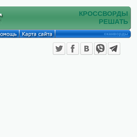
КРОССВОРДЫ
РЕШАТЬ
сканворды