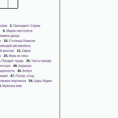
собак
3.
Президент Сирии
ы
6.
Марка пистолета
ловина денье
р
10.
Столица Хакасии
емецкий автомобиль
й возглас
21.
Овраг
ы
25.
Мука из овса
.
Продукт труда
35.
Часть города
ползун
40.
Каркуша
щенность
45.
Бобул
овщик
47.
Позор, стыд
лковое пирожное
54.
Царь Иудеи
8.
Мужское имя