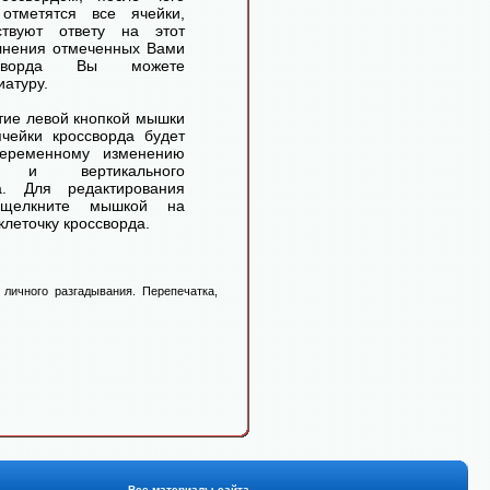
отметятся все ячейки,
ствуют ответу на этот
лнения отмеченных Вами
ссворда Вы можете
иатуру.
ие левой кнопкой мышки
чейки кроссворда будет
переменному изменению
го и вертикального
а. Для редактирования
 щелкните мышкой на
леточку кроссворда.
личного разгадывания. Перепечатка,
Все материалы сайта