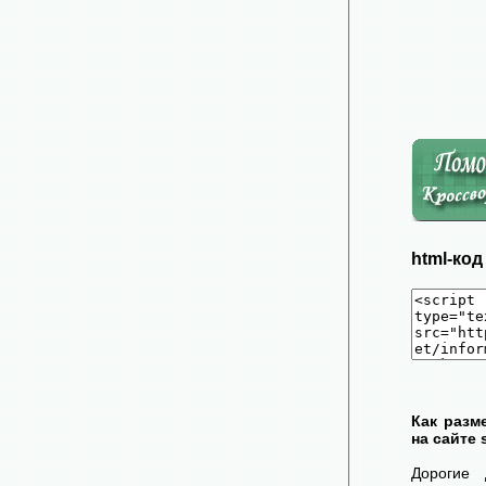
html-ко
Как разм
на сайте 
Дорогие 