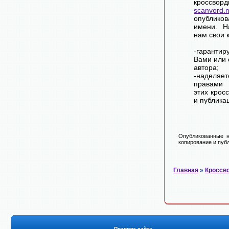
крос
scanvord.
опублико
имени. Н
нам свои 
-гарантир
Вами или 
автора;
-наделя
правами 
этих крос
и публика
Опубликованные н
копирование и публ
Главная
»
Кроссв
Правила сайта