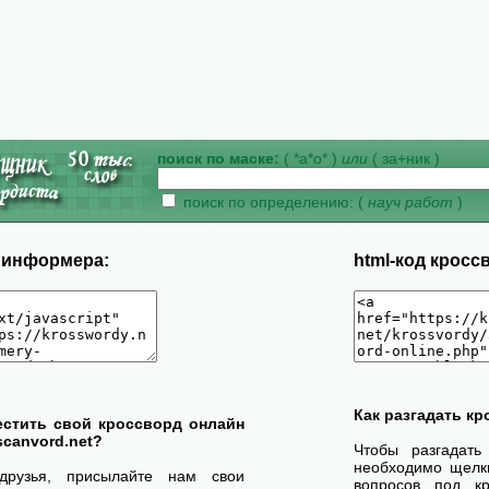
поиск по маске:
( *а*о* )
или
( за+ник )
поиск по определению: (
науч работ
)
д информера:
html-код кросс
Как разгадать к
естить свой кроссворд онлайн
scanvord.net?
Чтобы разгадать
необходимо щелк
друзья, присылайте нам свои
вопросов под кр