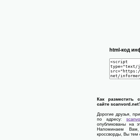
html-код ин
Как разместить 
сайте scanvord.net
Дорогие друзья, пр
по адресу:
scanvo
опубликованы на э
Напоминаем Вам
кроссворды, Вы тем