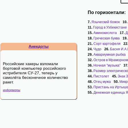
По горизонтали:
7.
Языческий божок
10
11.
Город в Узбекистане
15.
Аминокислота
17.
Д
18.
Греческая буква
19
21.
Сорт картофеля
22
Анекдоты
24.
Чудо
26.
Басня И.А
29.
Аквариумная рыбка
32.
Остров в Мраморном
Российские хакеры взломали
36.
Ночная "музыка"
37
бортовой компьютер российского
38.
Размер электрическ
истрибителя СУ-27, теперь у
44.
Пистолет
45.
Знак 
самолёта бесконечное количество
ракет.
48.
Отец мужа
50.
Микр
53.
Пристань на Иртыш
информеры
55.
Денежная единица 