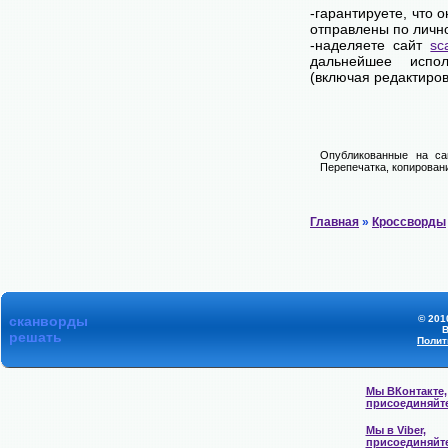
-гарантируете, что 
отправлены по личн
-наделяете сайт
sc
дальнейшее испол
(включая редактиров
Опубликованные на са
Перепечатка, копировани
Главная
»
Кроссворды
сканворды
© 201
В
решать
Полит
Мы ВКонтакте,
присоединяйт
Мы в Viber,
присоединяйт