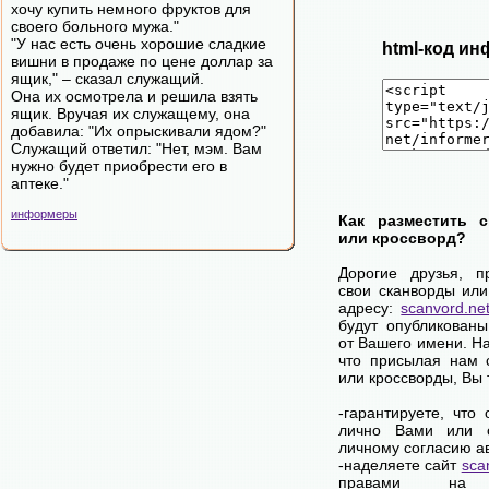
хочу купить немного фруктов для
своего больного мужа."
"У нас есть очень хорошие сладкие
html-код ин
вишни в продаже по цене доллар за
ящик," – сказал служащий.
Она их осмотрела и решила взять
ящик. Вручая их служащему, она
добавила: "Их опрыскивали ядом?"
Служащий ответил: "Нет, мэм. Вам
нужно будет приобрести его в
аптеке."
информеры
Как разместить 
или кроссворд?
Дорогие друзья, п
свои сканворды или
адресу:
scanvord.ne
будут опубликованы
от Вашего имени. Н
что присылая нам 
или кроссворды, Вы
-гарантируете, что
лично Вами или 
личному согласию а
-наделяете сайт
sca
правами на 