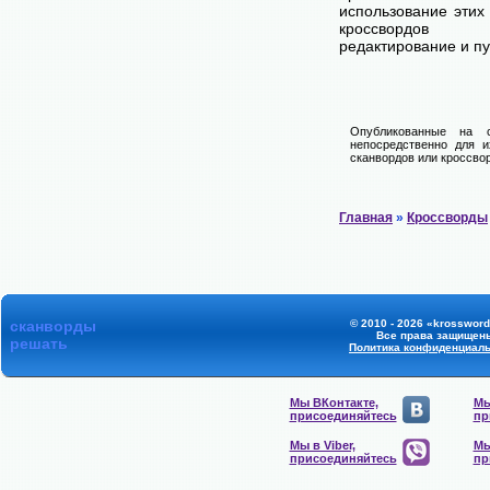
использование этих
кроссвордов
редактирование и п
Опубликованные на 
непосредственно для и
сканвордов или кроссвор
Главная
»
Кроссворды
сканворды
© 2010 - 2026 «krossword
Все права защищен
решать
Политика конфиденциал
Мы ВКонтакте,
Мы
присоединяйтесь
пр
Мы в Viber,
Мы
присоединяйтесь
пр