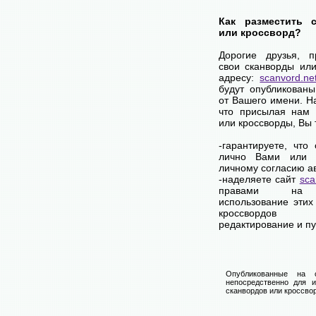
Как разместить 
или кроссворд?
Дорогие друзья, 
свои сканворды ил
адресу:
scanvord.ne
будут опубликован
от Вашего имени. 
что присылая нам 
или кроссворды, Вы
-гарантируете, что
лично Вами или 
личному согласию а
-наделяете сайт
sca
правами на 
использование этих
кроссвордов
редактирование и п
Опубликованные на 
непосредственно для и
сканвордов или кроссвор