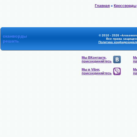
Главная
»
Кроссворды
сканворды
© 2010 - 2026 «krossword
Все права защищен
решать
Политика конфиденциал
Мы ВКонтакте,
Мы
присоединяйтесь
п
Мы в Viber,
Мы
присоединяйтесь
п