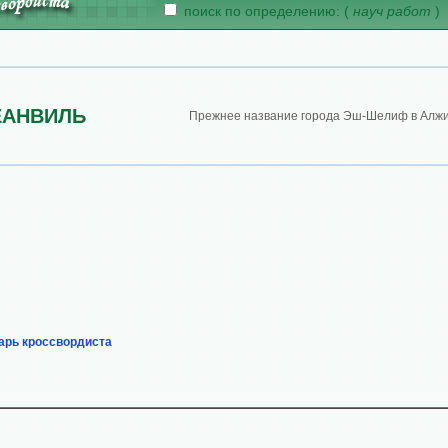
поиск по определению: (
науч работ
)
ЕАНВИЛЬ
Прежнее название города Эш-Шелиф в Алжи
арь кроссвордиста