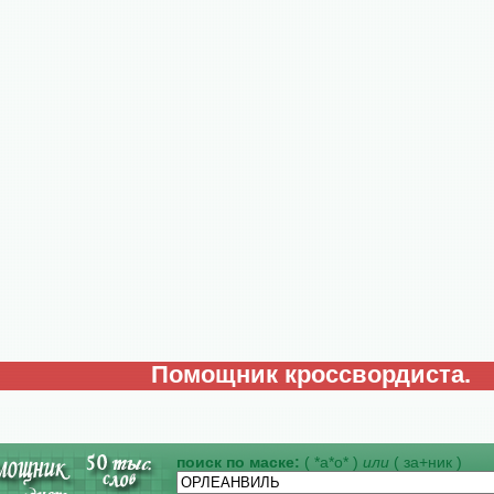
Помощник кроссвордиста.
поиск по маске:
( *а*о* )
или
( за+ник )