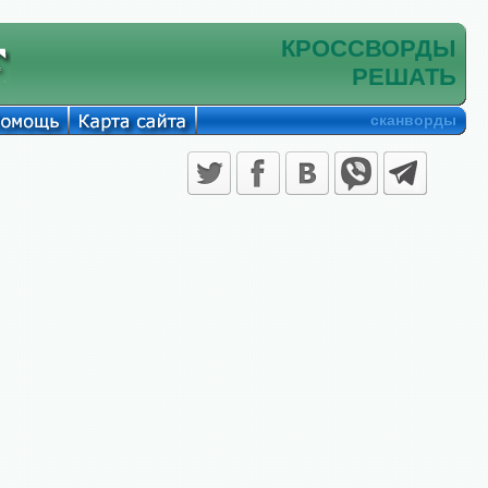
КРОССВОРДЫ
РЕШАТЬ
сканворды