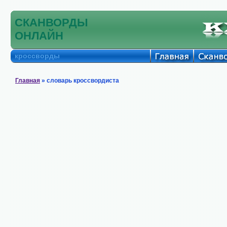
СКАНВОРДЫ
ОНЛАЙН
кроссворды
Главная
» словарь кроссвордиста