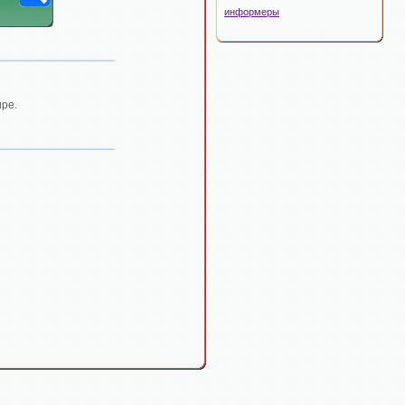
информеры
ре.