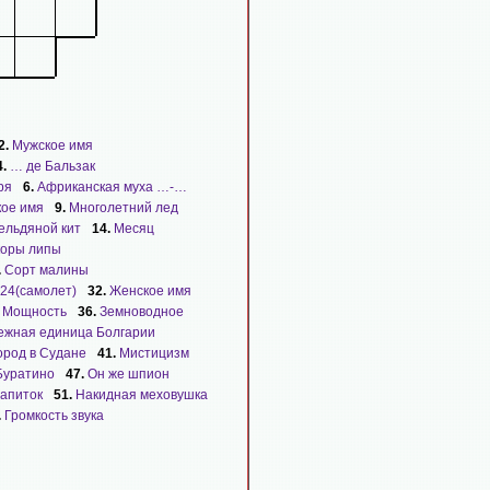
2.
Мужское имя
4.
… де Бальзак
ря
6.
Африканская муха …-…
ое имя
9.
Многолетний лед
ельдяной кит
14.
Месяц
коры липы
.
Сорт малины
24(самолет)
32.
Женское имя
.
Мощность
36.
Земноводное
ежная единица Болгарии
ород в Судане
41.
Мистицизм
Буратино
47.
Он же шпион
апиток
51.
Накидная меховушка
.
Громкость звука