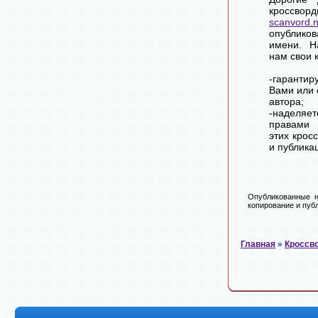
крос
scanvord.
опублико
имени. Н
нам свои 
-гарантир
Вами или 
автора;
-наделя
правами 
этих крос
и публика
Опубликованные н
копирование и публ
Главная
»
Кроссв