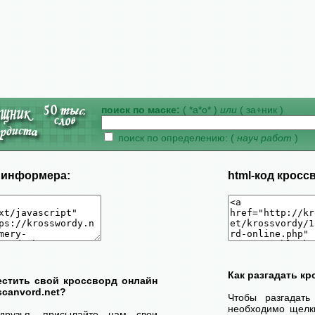
поиск по маске:
( *а*о* )
или
( за+ник )
поиск по определению: (
науч работ
)
д информера:
html-код кросс
Как разгадать к
естить свой кроссворд онлайн
scanvord.net?
Чтобы разгадать
необходимо щелк
друзья, присылайте нам свои