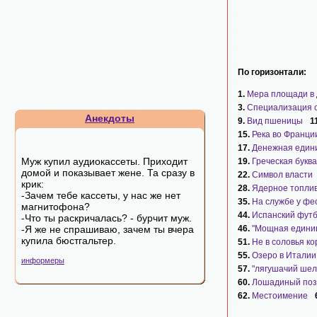
По горизонтали:
1.
Мера площади в
3.
Специализация 
Анекдоты
9.
Вид пшеницы
1
15.
Река во Франци
17.
Денежная един
Муж купил аудиокассеты. Приходит
19.
Греческая буква
домой и показывает жене. Та сразу в
22.
Символ власти
крик:
28.
Ядерное топли
-Зачем тебе кассеты, у нас же нет
35.
На службе у фе
магнитофона?
44.
Испанский футб
-Что ты раскричалась? - бурчит муж.
-Я же не спрашиваю, зачем ты вчера
46.
"Мощная едини
купила бюстгальтер.
51.
Не в соловья ко
55.
Озеро в Италии
информеры
57.
"лягушачий шел
60.
Лошадиный по
62.
Местоимение