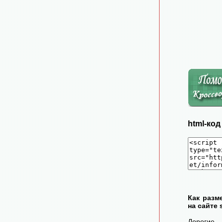
html-ко
Как разм
на сайте 
Дорогие 