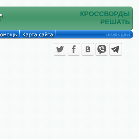
КРОССВОРДЫ
РЕШАТЬ
сканворды