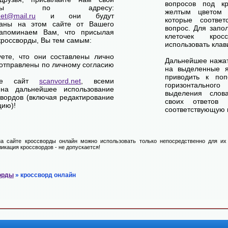
вопросов под кр
сворды по адресу:
желтым цветом 
net@mail.ru
и они будут
которые соответ
ваны на этом сайте от Вашего
вопрос. Для запо
апоминаем Вам, что присылая
клеточек кро
кроссворды, Вы тем самым:
использовать клав
уете, что они составлены лично
Дальнейшее нажат
отправлены по личному согласию
на выделенные я
приводить к по
ете сайт
scanvord.net
, всеми
горизонтально
на дальнейшее использование
выделения слов
свордов (включая редактирование
своих ответов
цию)!
соответствующую к
а сайте кроссворды онлайн можно использовать только непосредственно для их 
икация кроссвордов - не допускается!
орды
» кроссворд онлайн