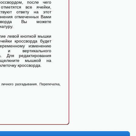
оссвордом, после чего
отметятся все ячейки,
ствуют ответу на этот
лнения отмеченных Вами
ссворда Вы можете
иатуру.
ие левой кнопкой мышки
чейки кроссворда будет
переменному изменению
го и вертикального
а. Для редактирования
 щелкните мышкой на
леточку кроссворда.
личного разгадывания. Перепечатка,