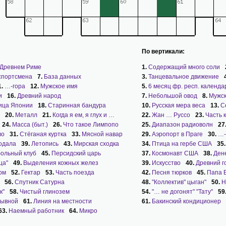
По вертикали:
 Древнем Риме
1.
Содержащий много соли
спортсмена
7.
База данных
3.
Танцевальное движение
1.
…-гора
12.
Мужское имя
5.
6 месяц фр. респ. календа
и
16.
Древний народ
7.
Небольшой овод
8.
Мужск
ица Японии
18.
Старинная бандура
10.
Русская мера веса
13.
С
20.
Металл
21.
Когда я ем, я глух и …
22.
Жан … Руссо
23.
Часть 
24.
Масса (быт.)
26.
Что такое Лимпопо
25.
Диапазон радиоволн
27
во
31.
Стёганая куртка
33.
Мясной навар
29.
Аэропорт в Праге
30.
…-
одала
39.
Летопись
43.
Мирская сходка
34.
Птица на гербе США
35
ольный клуб
45.
Персидский царь
37.
Космонавт США
38.
Ден
ца"
49.
Выделения кожных желез
39.
Искусство
40.
Древний г
рм
52.
Гектар
53.
Часть поезда
42.
Песня тюрков
45.
Папа 
56.
Спутник Сатурна
48.
"Коллектив" цыган"
50.
Н
к"
58.
Чистый глинозем
54.
"… не догонят" "Тату"
59
зывной
61.
Линия на местности
61.
Бакинский кондиционер
63.
Наемный работник
64.
Микро