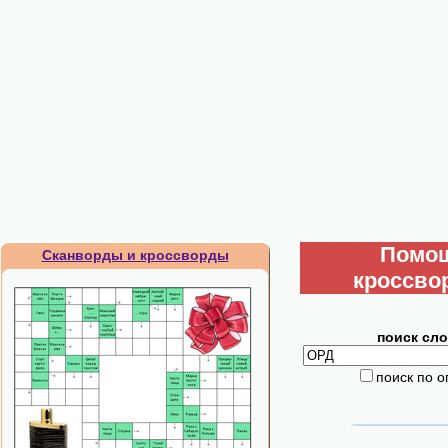
Помо
Сканворды и кроссворды
кроссво
поиск сло
поиск по 