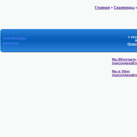
Главная
»
Сканворды
»
сканворды
© 201
В
решать
Полит
Мы ВКонтакте,
присоединяйт
Мы в Viber,
присоединяйт