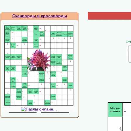
Сканворды и кроссворды
Место-
имение