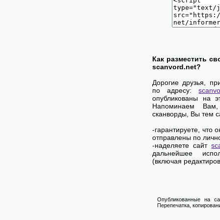
Как разместить св
scanvord.net?
Дорогие друзья, пр
по адресу:
scanvo
опубликованы на э
Напоминаем Вам
сканворды, Вы тем 
-гарантируете, что 
отправлены по личн
-наделяете сайт
sc
дальнейшее испол
(включая редактиров
Опубликованные на са
Перепечатка, копировани