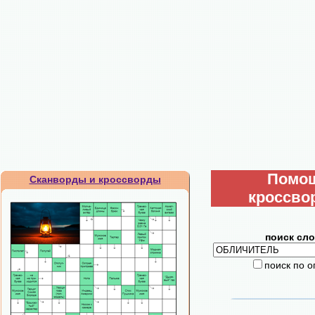
Помо
Сканворды и кроссворды
кроссво
поиск сло
поиск по 