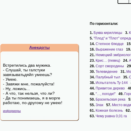
По горизонтали:
1.
Буква кириллицы
3.
К
5.
"Плод" и "Плот" опред
14.
Степное блюдце
15
Анекдоты
16.
Выражение глаз
19
21.
Немецкий эмбриолог
23.
Крис… (певец)
24.
А
Встретились два мужика.
28.
Сорт смородины
29
- Слушай, ты галстуки
30.
Телевидение
31.
Мо
завязыватьдяйп умеешь?
34.
Палубный тыл
35.
С
- Умею.
38.
Испытатель Ту-144
- Завяжи мне, пожалуйста!
- Ну, ложись...
44.
Привитое дерево
4
- А что, так нельзя, что ли?
48.
"…, погоди!"
49.
Гор
- Да ты понимаешь, я в морге
50.
Бразильская река
5
работаю, по-другому не умею!
55.
Злак
57.
Место вод
61.
Кожная болезнь
62
информеры
63.
Чему равна 0,01 га