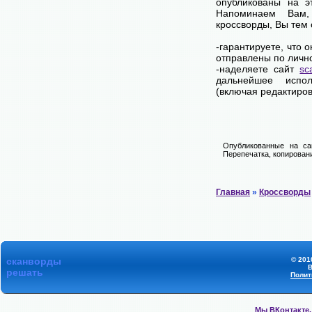
опубликованы на э
Напоминаем Вам
кроссворды, Вы тем
-гарантируете, что 
отправлены по личн
-наделяете сайт
sc
дальнейшее испол
(включая редактиров
Опубликованные на са
Перепечатка, копировани
Главная
»
Кроссворды
сканворды
© 201
В
решать
Полит
Мы ВКонтакте,