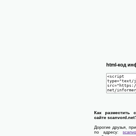
html-код ин
Как разместить 
сайте scanvord.net
Дорогие друзья, пр
по адресу:
scanvo