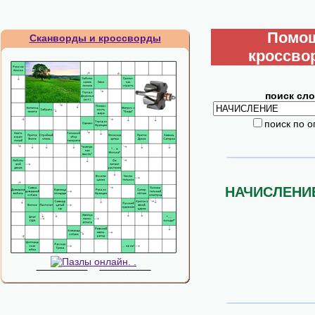
Помо
Сканворды и кроссворды
кроссво
поиск сло
поиск по 
НАЧИСЛЕНИ