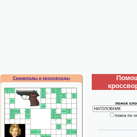
Помо
Сканворды и кроссворды
кроссво
поиск сло
поиск по 