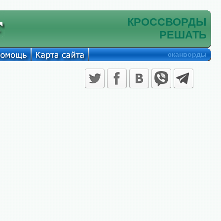
КРОССВОРДЫ
РЕШАТЬ
сканворды