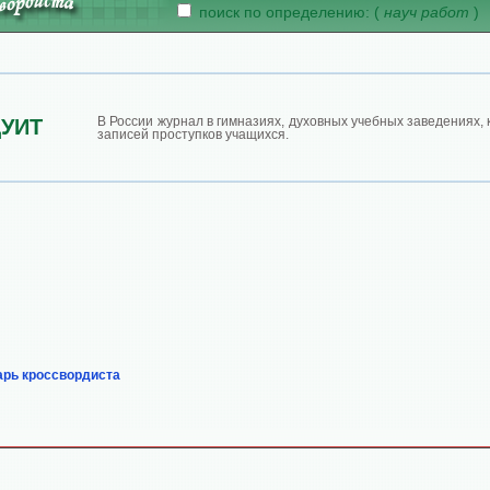
поиск по определению: (
науч работ
)
В России журнал в гимназиях, духовных учебных заведениях, 
УИТ
записей проступков учащихся.
арь кроссвордиста