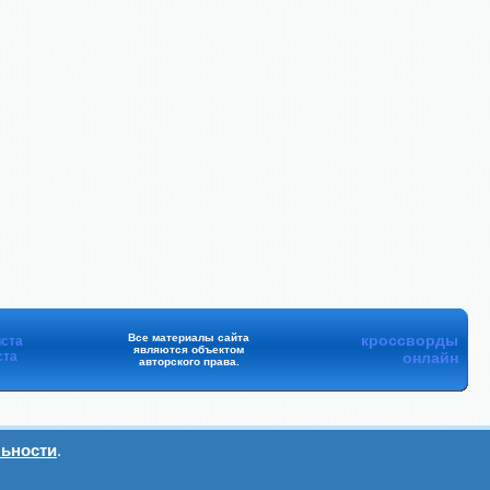
Все материалы сайта
кроссворды
ста
являются объектом
ста
онлайн
авторского права.
ьности
.