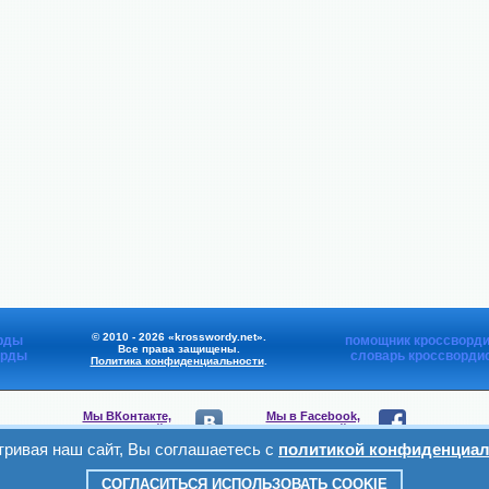
© 2010 - 2026 «krosswordy.net».
рды
помощник кроссворди
Все права защищены.
орды
словарь кроссворди
Политика конфиденциальности
.
Мы ВКонтакте,
Мы в Facebook,
присоединяйтесь
присоединяйтесь
ривая наш сайт, Вы соглашаетесь с
политикой конфиденциал
Мы в Viber,
Мы в Telegram,
присоединяйтесь
присоединяйтесь
СОГЛАСИТЬСЯ ИСПОЛЬЗОВАТЬ COOKIE