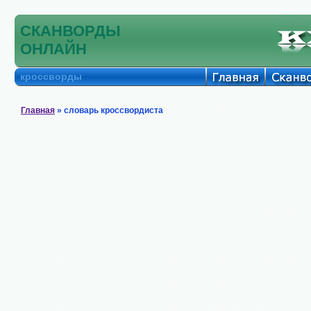
СКАНВОРДЫ
ОНЛАЙН
кроссворды
Главная
» словарь кроссвордиста