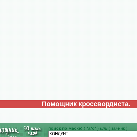
Помощник кроссвордиста.
поиск по маске:
( *а*о* )
или
( за+ник )