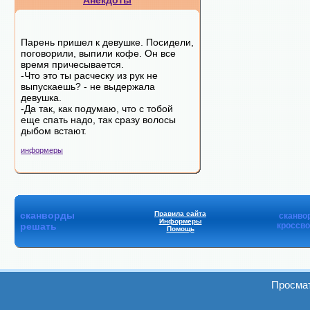
Анекдоты
Парень пришел к девушке. Посидели,
поговорили, выпили кофе. Он все
время причесывается.
-Что это ты расческу из рук не
выпускаешь? - не выдержала
девушка.
-Да так, как подумаю, что с тобой
еще спать надо, так сразу волосы
дыбом встают.
информеры
сканворды
Правила сайта
сканво
Информеры
решать
кроссв
Помощь
Просмат