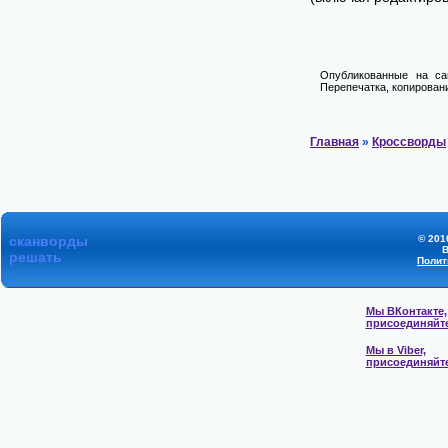
Опубликованные на са
Перепечатка, копировани
Главная
»
Кроссворды
сканворды
© 201
В
решать
Полит
Мы ВКонтакте,
присоединяйт
Мы в Viber,
присоединяйт