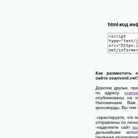
html-код ин
Как разместить 
сайте scanvord.net
Дорогие друзья, пр
по адресу:
scanvo
опубликованы на э
Напоминаем Вам
кроссворды, Вы тем
-гарантируете, что 
отправлены по личн
-наделяете сайт
sc
дальнейшее испол
(включая редактиров