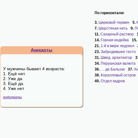
По горизонтали:
3.
Цирковой термин
5.
7.
Шерстяная нить
9.
П
11.
Сахарный раствор
14.
Горная индейка
15.
21.
1-й в мире ледокол
Анекдоты
23.
Забродившее тесто
31.
Швед. архитектор
3
34.
Перуанская валюта
У мужчины бывает 4 возраста:
36.
… де Бальзак
37.
Х
1. Ещё нет.
38.
Коралловый остров
2. Уже да.
40.
Отдел кадров
3. Ещё да.
4. Уже нет.
информеры