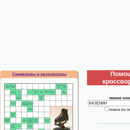
Помо
Сканворды и кроссворды
кроссво
поиск сло
поиск по 