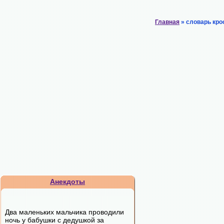
Главная
» словарь кро
Анекдоты
Два маленьких мальчика проводили
ночь у бабушки с дедушкой за