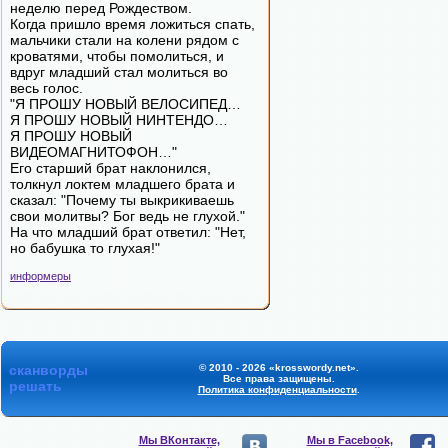
неделю перед Рождеством.
Когда пришло время ложиться спать,
мальчики стали на колени рядом с
кроватями, чтобы помолиться, и
вдруг младший стал молиться во
весь голос.
"Я ПРОШУ НОВЫЙ ВЕЛОСИПЕД…
Я ПРОШУ НОВЫЙ НИНТЕНДО…
Я ПРОШУ НОВЫЙ
ВИДЕОМАГНИТОФОН…"
Его старший брат наклонился,
толкнул локтем младшего брата и
сказал: "Почему ты выкрикиваешь
свои молитвы? Бог ведь не глухой."
На что младший брат ответил: "Нет,
но бабушка то глухая!"
информеры
сканворды
© 2010 - 2026 «krosswordy.net».
Все права защищены.
решать
Политика конфиденциальности
.
Мы ВКонтакте,
Мы в Facebook,