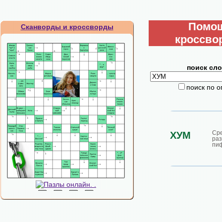
Помо
Сканворды и кроссворды
кроссво
поиск сло
поиск по 
Ср
ХУМ
раз
пи