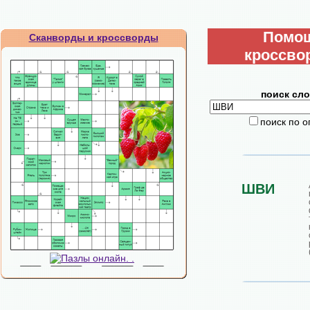
Помо
Сканворды и кроссворды
кроссво
поиск сло
поиск по 
ШВИ