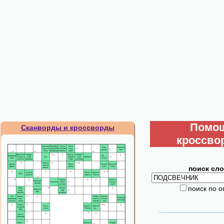
Помо
Сканворды и кроссворды
кроссво
поиск сло
поиск по 