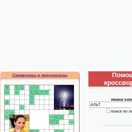
Помо
Сканворды и кроссворды
кроссво
поиск сло
поиск по 