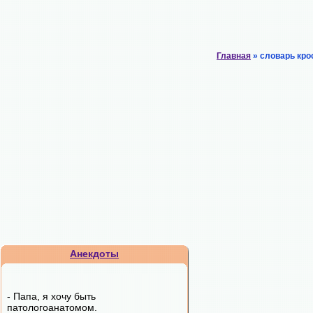
Главная
» словарь кро
Анекдоты
- Папа, я хочу быть
патологоанатомом.