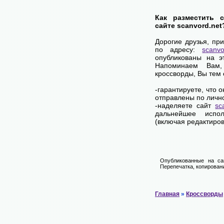
Как разместить 
сайте scanvord.net
Дорогие друзья, пр
по адресу:
scanvo
опубликованы на э
Напоминаем Вам
кроссворды, Вы тем
-гарантируете, что 
отправлены по личн
-наделяете сайт
sc
дальнейшее испол
(включая редактиров
Опубликованные на са
Перепечатка, копировани
Главная
»
Кроссворды