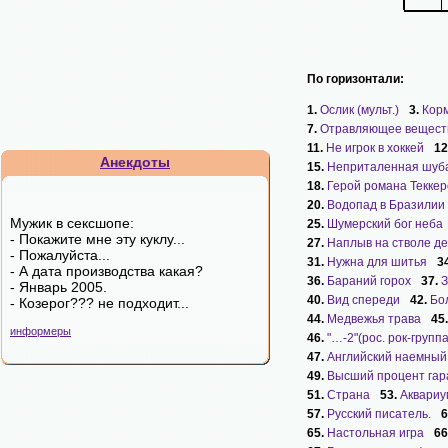
По горизонтали:
1.
Ослик (мульт.)
3.
Корм
7.
Отравляющее вещест
11.
Не игрок в хоккей
12
Анекдоты
15.
Неприталенная шуб
18.
Герой романа Текке
20.
Водопад в Бразилии
Мужик в сексшопе:
25.
Шумерский бог неба
- Покажите мне эту куклу...
27.
Наплыв на стволе д
- Пожалуйста...
31.
Нужна для шитья
3
- А дата производства какая?
36.
Бараний горох
37.
З
- Январь 2005.
40.
Вид спереди
42.
Бо
- Козерог??? не подходит...
44.
Медвежья трава
45
информеры
46.
"…-2"(рос. рок-группа
47.
Английский наемный
49.
Высший процент гар
51.
Страна
53.
Аквариу
57.
Русский писатель.
6
65.
Настольная игра
66