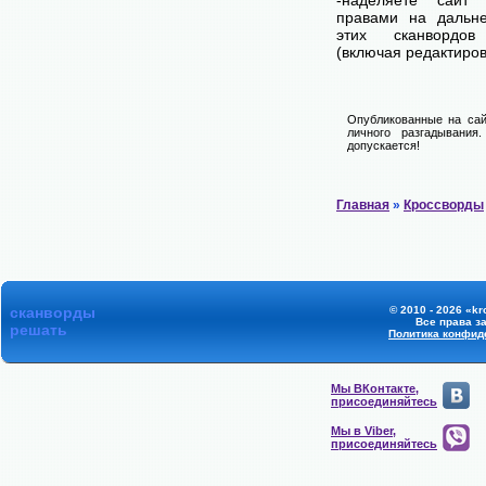
-наделяете сай
правами на дальне
этих сканвордов
(включая редактиров
Опубликованные на сай
личного разгадывания
допускается!
Главная
»
Кроссворды
сканворды
© 2010 - 2026 «kr
Все права з
решать
Политика конфид
Мы ВКонтакте,
присоединяйтесь
Мы в Viber,
присоединяйтесь