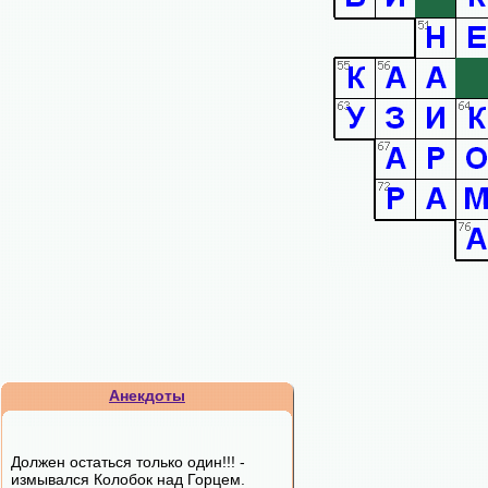
Анекдоты
Должен остаться только один!!! -
измывался Колобок над Горцем.