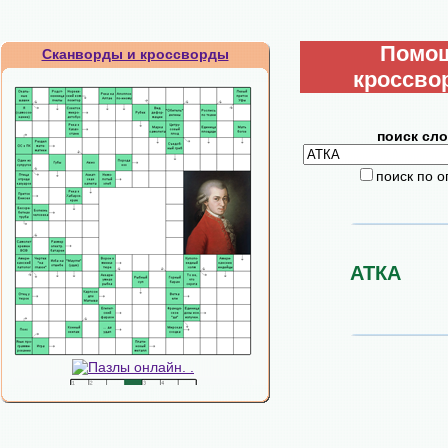
Помо
Сканворды и кроссворды
кроссво
поиск сло
поиск по 
АТКА