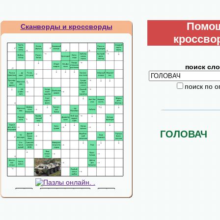
Помо
Сканворды и кроссворды
кроссво
поиск сло
поиск по 
ГОЛОВАЧ